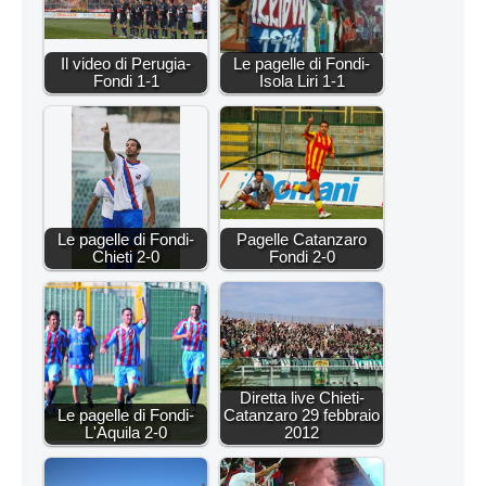
Il video di Perugia-
Le pagelle di Fondi-
Fondi 1-1
Isola Liri 1-1
Le pagelle di Fondi-
Pagelle Catanzaro
Chieti 2-0
Fondi 2-0
Diretta live Chieti-
Le pagelle di Fondi-
Catanzaro 29 febbraio
L'Aquila 2-0
2012