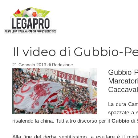
Vai
al
contenuto
Il video di Gubbio-P
21 Gennaio 2013
di
Redazione
Gubbio-P
Marcatori:
Caccavall
La cura Camp
spazzate a s
risalendo la china. Tutt’altro discorso per il
Gubbio
di 
Alla fine del derby sentitissimo, a esultare è il migli