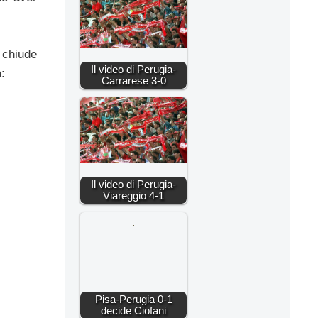
 chiude
Il video di Perugia-
:
Carrarese 3-0
Il video di Perugia-
Viareggio 4-1
Pisa-Perugia 0-1
decide Ciofani