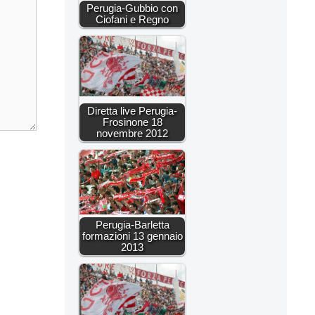
Perugia-Gubbio con
Ciofani e Regno
Diretta live Perugia-
Frosinone 18
novembre 2012
Perugia-Barletta
formazioni 13 gennaio
2013