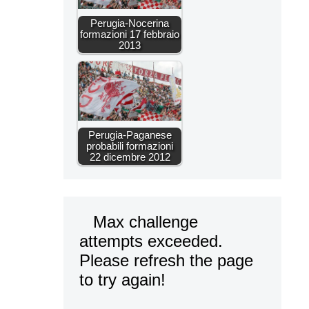
Perugia-Nocerina
formazioni 17 febbraio
2013
Perugia-Paganese
probabili formazioni
22 dicembre 2012