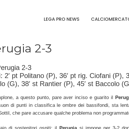
LEGA PRO NEWS
CALCIOMERCAT
erugia 2-3
erugia 2-3
 2′ pt Politano (P), 36′ pt rig. Ciofani (P), 3
o (G), 38′ st Rantier (P), 45′ st Baccolo (G
lone, a questo punto, pare aver inciso e guarito il
Perug
uon di punti in classifica le ombre dei bassifondi, sta len
Sottil, che pare accusare qualche problema non programmat
aio di sostenitori ospiti: il
Perugia
si impone per 3-2 do