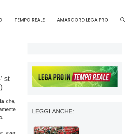
O
TEMPO REALE
AMARCORD LEGA PRO
′ st
)
ia
che,
tamente
LEGGI ANCHE:
o.
po aver