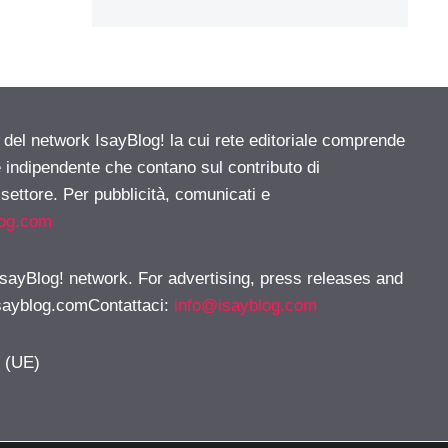
e del network IsayBlog! la cui rete editoriale comprende
e indipendente che contano sul contributo di
 settore. Per pubblicità, comunicati e
log.com
 IsayBlog! network. For advertising, press releases and
sayblog.comContattaci
:
info@isayblog.com
y (UE)