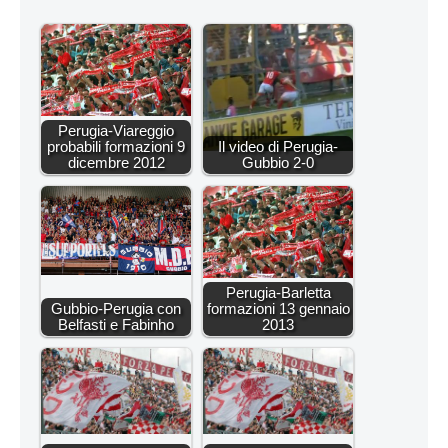
Perugia-Viareggio
probabili formazioni 9
Il video di Perugia-
dicembre 2012
Gubbio 2-0
Perugia-Barletta
Gubbio-Perugia con
formazioni 13 gennaio
Belfasti e Fabinho
2013