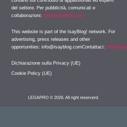
contano sul contributo di appassionati ed esperti
del settore. Per pubblicità, comunicati e
collaborazioni:
info@isayblog.com
This website is part of the IsayBlog! network. For
advertising, press releases and other
opportunities:
info@isayblog.comContattaci
:
info@isa
Dichiarazione sulla Privacy (UE)
Cookie Policy (UE)
LEGAPRO © 2026. All right reserverd.