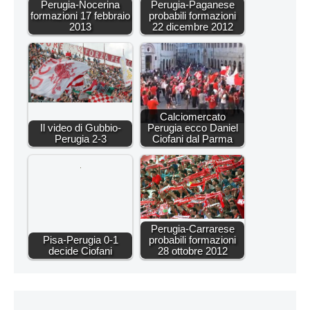
Perugia-Nocerina
Perugia-Paganese
formazioni 17 febbraio
probabili formazioni
2013
22 dicembre 2012
Calciomercato
Il video di Gubbio-
Perugia ecco Daniel
Perugia 2-3
Ciofani dal Parma
Perugia-Carrarese
Pisa-Perugia 0-1
probabili formazioni
decide Ciofani
28 ottobre 2012