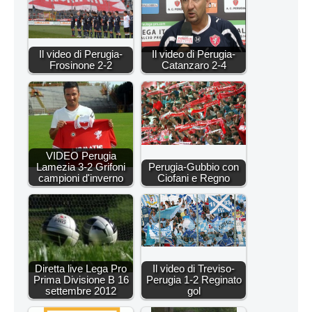
Il video di Perugia-
Il video di Perugia-
Frosinone 2-2
Catanzaro 2-4
VIDEO Perugia
Lamezia 3-2 Grifoni
Perugia-Gubbio con
campioni d'inverno
Ciofani e Regno
Diretta live Lega Pro
Il video di Treviso-
Prima Divisione B 16
Perugia 1-2 Reginato
settembre 2012
gol