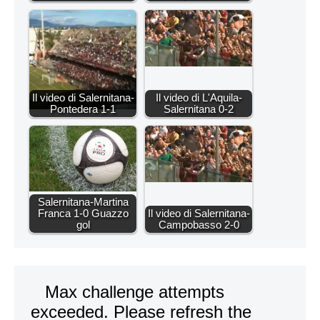
Il video di Salernitana-
Il video di L'Aquila-
Pontedera 1-1
Salernitana 0-2
Salernitana-Martina
Franca 1-0 Guazzo
Il video di Salernitana-
gol
Campobasso 2-0