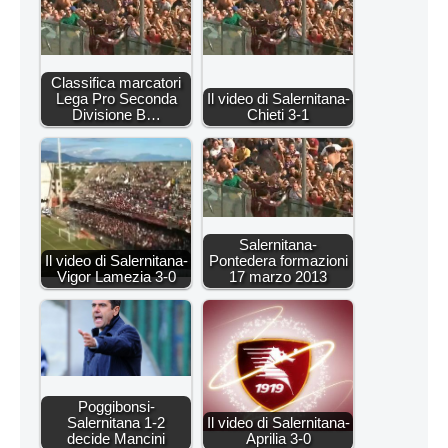
Classifica marcatori
Lega Pro Seconda
Il video di Salernitana-
Divisione B…
Chieti 3-1
Salernitana-
Il video di Salernitana-
Pontedera formazioni
Vigor Lamezia 3-0
17 marzo 2013
Poggibonsi-
Salernitana 1-2
Il video di Salernitana-
decide Mancini
Aprilia 3-0