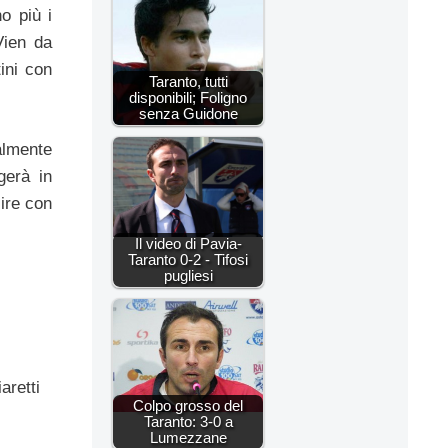
o più i
Vien da
ini con
Taranto, tutti
disponibili; Foligno
senza Guidone
almente
gerà in
cire con
Il video di Pavia-
Taranto 0-2 - Tifosi
pugliesi
aretti
Colpo grosso del
Taranto: 3-0 a
Lumezzane