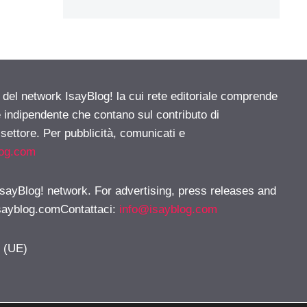
e del network IsayBlog! la cui rete editoriale comprende
e indipendente che contano sul contributo di
 settore. Per pubblicità, comunicati e
log.com
 IsayBlog! network. For advertising, press releases and
sayblog.comContattaci
:
info@isayblog.com
y (UE)