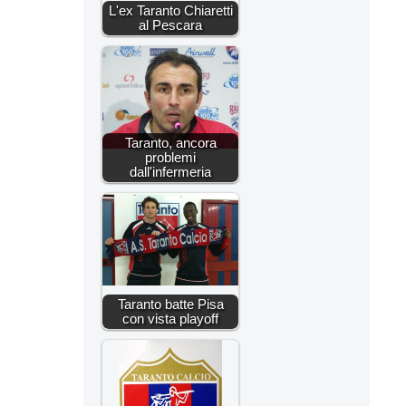
L'ex Taranto Chiaretti
al Pescara
Taranto, ancora
problemi
dall'infermeria
Taranto batte Pisa
con vista playoff