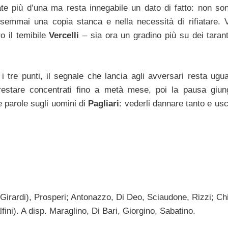
e più d’una ma resta innegabile un dato di fatto: non son
 semmai una copia stanca e nella necessità di rifiatare. 
o il temibile
Vercelli
– sia ora un gradino più su dei tarant
 tre punti, il segnale che lancia agli avversari resta ugu
restare concentrati fino a metà mese, poi la pausa giun
 parole sugli uomini di
Pagliari
: vederli dannare tanto e us
Girardi), Prosperi; Antonazzo, Di Deo, Sciaudone, Rizzi; Chi
lfini). A disp. Maraglino, Di Bari, Giorgino, Sabatino.