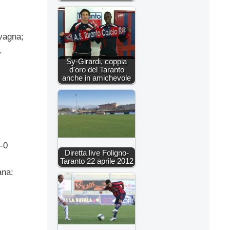
avagna;
.
Sy-Girardi, coppia
d'oro del Taranto
anche in amichevole
-0
Diretta live Foligno-
Taranto 22 aprile 2012
ana: