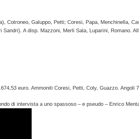
uia), Cotroneo, Galuppo, Petti; Coresi, Papa, Menchinella, C
nori Sandri). A disp. Mazzoni, Merli Sala, Luparini, Romano. All
674,53 euro. Ammoniti Coresi, Petti, Coly, Guazzo. Angoli 7
econdo di intervista a uno spassoso – e pseudo – Enrico Ment