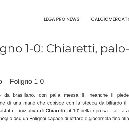
LEGA PRO NEWS
CALCIOMERCAT
no 1-0: Chiaretti, palo
o – Foligno 1-0
 da brasiliano, con palla messa lì, neanche il piede
one di una mano che copisce con la stecca da biliardo il p
astato – iniziativa di
Chiaretti
al 10′ della ripresa – al Tar
eglio dsu un Folignoi capace di lottare e giocarsela fino alla