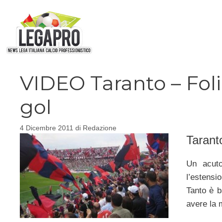
Vai
al
contenuto
VIDEO Taranto – Folig
gol
4 Dicembre 2011
di
Redazione
Tarant
Un acuto
l’estensi
Tanto è b
avere la m