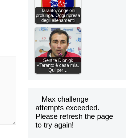
Taranto, Angeloni
prolunga. Oggi ripresa
degli allenamenti
Sentite Dionigi:
«Taranto è casa mia.
Qui per…