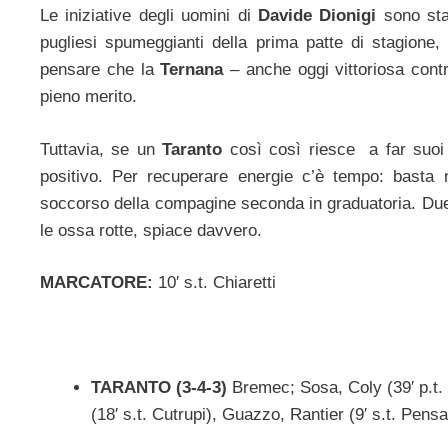
Le iniziative degli uomini di
Davide Dionigi
sono stat
pugliesi spumeggianti della prima patte di stagione,
pensare che la
Ternana
– anche oggi vittoriosa contr
pieno merito.
Tuttavia, se un
Taranto
così così riesce a far suoi i
positivo. Per recuperare energie c’è tempo: basta 
soccorso della compagine seconda in graduatoria. Due
le ossa rotte, spiace davvero.
MARCATORE:
10′ s.t. Chiaretti
TARANTO (3-4-3)
Bremec; Sosa, Coly (39′ p.t. 
(18′ s.t. Cutrupi), Guazzo, Rantier (9′ s.t. Pensa