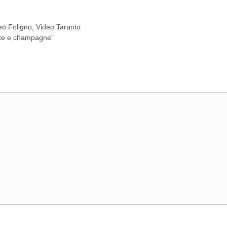
eo Foligno
,
Video Taranto
ste e champagne”