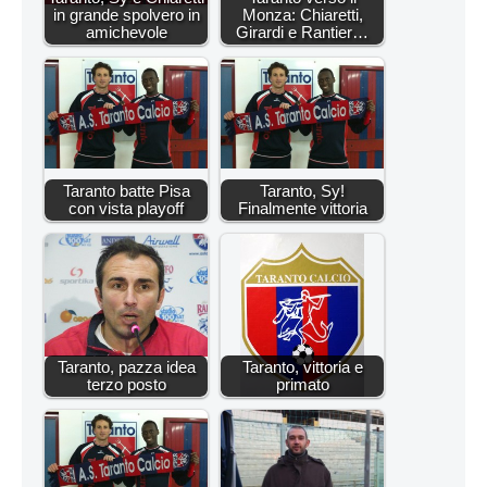
in grande spolvero in
Monza: Chiaretti,
amichevole
Girardi e Rantier…
Taranto batte Pisa
Taranto, Sy!
con vista playoff
Finalmente vittoria
Taranto, pazza idea
Taranto, vittoria e
terzo posto
primato