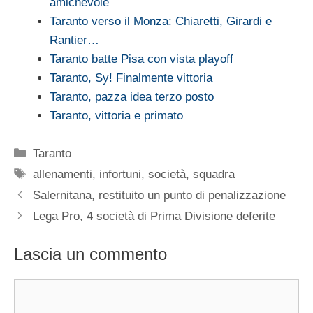
amichevole
Taranto verso il Monza: Chiaretti, Girardi e
Rantier…
Taranto batte Pisa con vista playoff
Taranto, Sy! Finalmente vittoria
Taranto, pazza idea terzo posto
Taranto, vittoria e primato
Categorie
Taranto
Tag
allenamenti
,
infortuni
,
società
,
squadra
Salernitana, restituito un punto di penalizzazione
Lega Pro, 4 società di Prima Divisione deferite
Lascia un commento
Commento