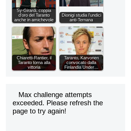
Sy-Girardi, coppia
d'oro del Taranto
Dionigi studia l'undici
anche in amichevole
anti-Ternana
Chiaretti-Rantier, il
Taranto, Karvonen
Taranto torna alla
convocato dalla
vittoria
Finlandia Under…