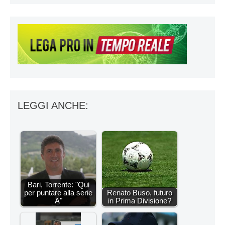
LEGGI ANCHE:
Bari, Torrente: "Qui
per puntare alla serie
Renato Buso, futuro
A"
in Prima Divisione?