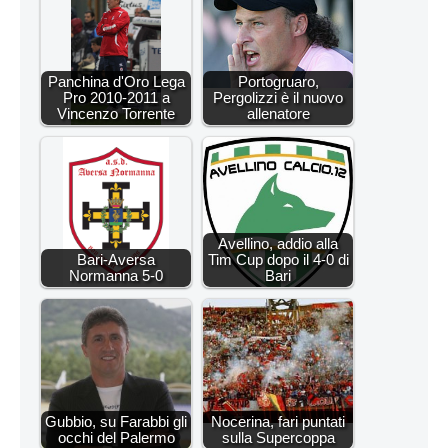
Panchina d'Oro Lega
Portogruaro,
Pro 2010-2011 a
Pergolizzi è il nuovo
Vincenzo Torrente
allenatore
Avellino, addio alla
Bari-Aversa
Tim Cup dopo il 4-0 di
Normanna 5-0
Bari
Gubbio, su Farabbi gli
Nocerina, fari puntati
occhi del Palermo
sulla Supercoppa