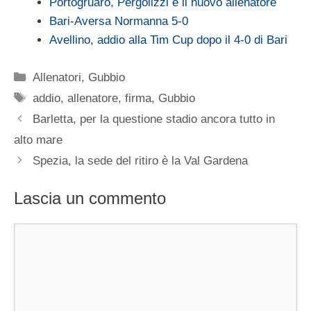
Portogruaro, Pergolizzi è il nuovo allenatore
Bari-Aversa Normanna 5-0
Avellino, addio alla Tim Cup dopo il 4-0 di Bari
Categorie
Allenatori
,
Gubbio
Tag
addio
,
allenatore
,
firma
,
Gubbio
Barletta, per la questione stadio ancora tutto in
alto mare
Spezia, la sede del ritiro è la Val Gardena
Lascia un commento
Commento