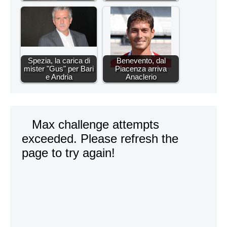
Spezia, la carica di
Benevento, dal
mister "Gus" per Bari
Piacenza arriva
e Andria
Anaclerio