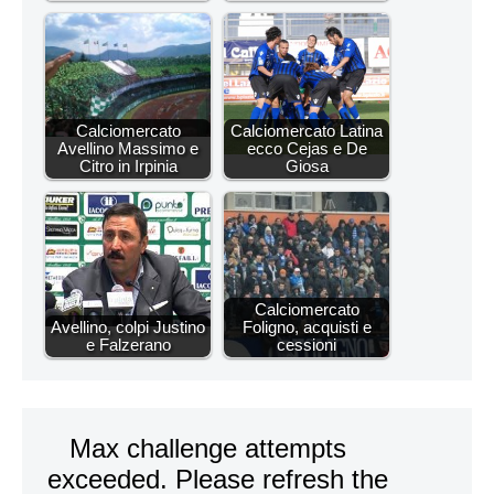
Calciomercato
Calciomercato Latina
Avellino Massimo e
ecco Cejas e De
Citro in Irpinia
Giosa
Calciomercato
Avellino, colpi Justino
Foligno, acquisti e
e Falzerano
cessioni