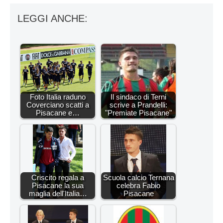
LEGGI ANCHE:
Foto Italia raduno
Il sindaco di Terni
Coverciano scatti a
scrive a Prandelli:
Pisacane e…
"Premiate Pisacane"
Criscito regala a
Scuola calcio Ternana
Pisacane la sua
celebra Fabio
maglia dell'Italia…
Pisacane