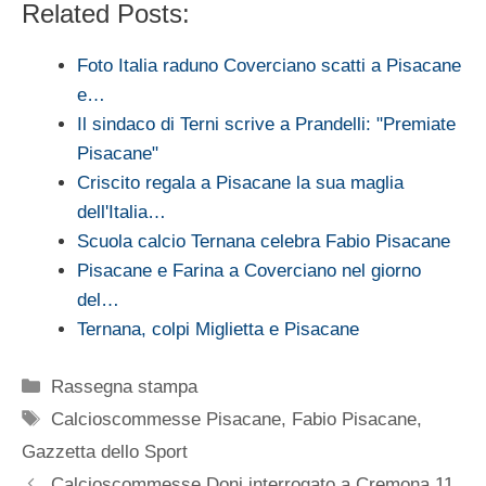
Related Posts:
Foto Italia raduno Coverciano scatti a Pisacane
e…
Il sindaco di Terni scrive a Prandelli: "Premiate
Pisacane"
Criscito regala a Pisacane la sua maglia
dell'Italia…
Scuola calcio Ternana celebra Fabio Pisacane
Pisacane e Farina a Coverciano nel giorno
del…
Ternana, colpi Miglietta e Pisacane
Categorie
Rassegna stampa
Tag
Calcioscommesse Pisacane
,
Fabio Pisacane
,
Gazzetta dello Sport
Calcioscommesse Doni interrogato a Cremona 11