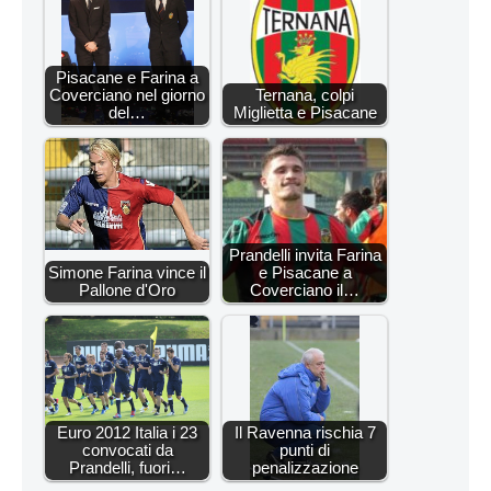
Pisacane e Farina a
Coverciano nel giorno
Ternana, colpi
del…
Miglietta e Pisacane
Prandelli invita Farina
Simone Farina vince il
e Pisacane a
Pallone d'Oro
Coverciano il…
Euro 2012 Italia i 23
Il Ravenna rischia 7
convocati da
punti di
Prandelli, fuori…
penalizzazione