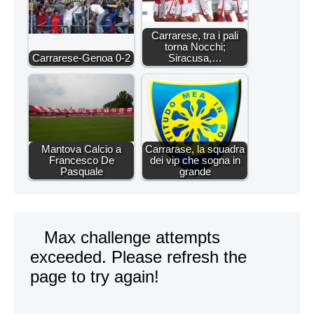
Carrarese, tra i pali
torna Nocchi;
Carrarese-Genoa 0-2
Siracusa,…
Mantova Calcio a
Carrarase, la squadra
Francesco De
dei vip che sogna in
Pasquale
grande