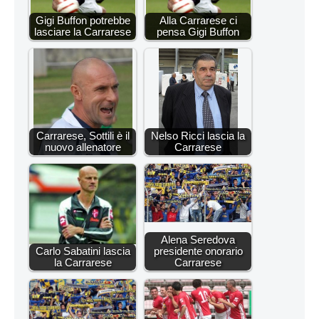
Gigi Buffon potrebbe
Alla Carrarese ci
lasciare la Carrarese
pensa Gigi Buffon
Carrarese, Sottili è il
Nelso Ricci lascia la
nuovo allenatore
Carrarese
Alena Seredova
Carlo Sabatini lascia
presidente onorario
la Carrarese
Carrarese