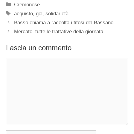
Categorie
Cremonese
Tag
acquisto
,
gol
,
solidarietà
Basso chiama a raccolta i tifosi del Bassano
Mercato, tutte le trattative della giornata
Lascia un commento
Commento