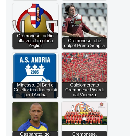
Cremonese, addio
alla vecchia gloria
Cremonese, che
Zeglioli
colpo! Preso Scaglia
Minesso, Di Bari e
Calciomercato
Coletto: tris di acquisti
Cremonese Pinardi
per l'Andria
dal Vicenza
Gasparetto, gol
Cremonese,