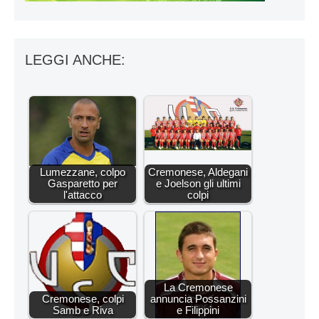
LEGGI ANCHE:
Lumezzane, colpo
Cremonese, Aldegani
Gasparetto per
e Joelson gli ultimi
l'attacco
colpi
La Cremonese
Cremonese, colpi
annuncia Possanzini
Samb e Riva
e Filippini