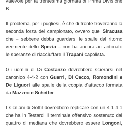
valevole per la trentesima giornata di Prima Divisione
B.
Il problema, per i pugliesi, è che di fronte troveranno la
seconda forza del campionato, ovvero quel
Siracusa
che – sebbene debba guardarsi le spalle dal ritorno
veemente dello
Spezia
– non ha ancora accantonato
le speranze di riacciuffare il
Trapani
capolista.
Gli uomini di
Di Costanzo
dovrebbero scierarsi nel
canonico 4-4-2 con
Guerri, Di Cecco, Romondini e
De Liguori
alle spalle della coppia d’attacco formata
da
Mazzeo e Schetter
.
I siciliani di Sottil dovrebbero replicare con un 4-1-4-1
che ha in Testardi il terminale offensivo sostenuto dai
quattro di mediana che dovrebbero essere
Longoni,