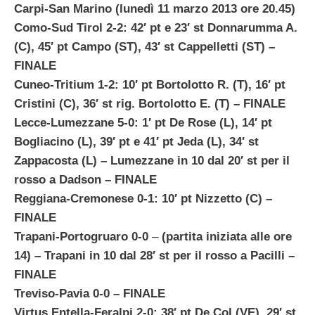
Carpi-San Marino (lunedì 11 marzo 2013 ore 20.45)
Como-Sud Tirol 2-2: 42′ pt e 23′ st Donnarumma A.
(C), 45′ pt Campo (ST), 43′ st Cappelletti (ST)
–
FINALE
Cuneo-Tritium 1-2: 10′ pt Bortolotto R. (T), 16′ pt
Cristini (C), 36′ st rig. Bortolotto E. (T)
– FINALE
Lecce-Lumezzane 5-0: 1′ pt De Rose (L), 14′ pt
Bogliacino (L), 39′ pt e 41′ pt Jeda (L), 34′ st
Zappacosta (L) – Lumezzane in 10 dal 20′ st per il
rosso a Dadson
– FINALE
Reggiana-Cremonese 0-1: 10′ pt Nizzetto (C) –
FINALE
Trapani-Portogruaro 0-0
–
(partita iniziata alle ore
14)
– Trapani in 10 dal 28′ st per il rosso a Pacilli
–
FINALE
Treviso-Pavia 0-0 – FINALE
Virtus Entella-Feralpi 2-0: 38′ pt De Col (VE), 29′ st