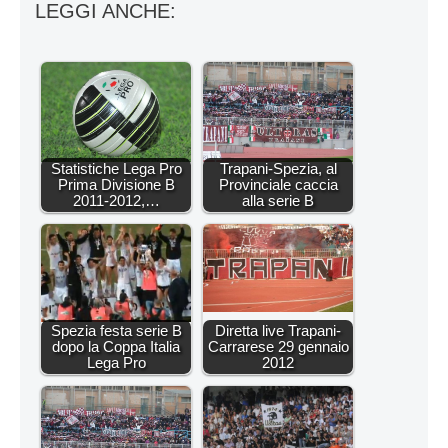
LEGGI ANCHE:
Statistiche Lega Pro
Trapani-Spezia, al
Prima Divisione B
Provinciale caccia
2011-2012,…
alla serie B
Spezia festa serie B
Diretta live Trapani-
dopo la Coppa Italia
Carrarese 29 gennaio
Lega Pro
2012