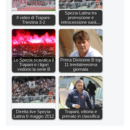
Spezia-Latina tra
Il video di Trapani-
promozione e
Triestina 3-2
retrocessione sarà…
Lo Spezia scavalca il
Prima Divisione B top
Trapani e i liguri
11 trentatreesima
vedono la serie B
giornata
Diretta live Spezia-
Trapani, vittoria e
Latina 6 maggio 2012
primato in classifica