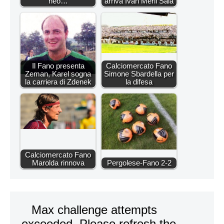
neo…
arriva Ivan Merli Sala
Il Fano presenta
Calciomercato Fano
Zeman, Karel sogna
Simone Sbardella per
la carriera di Zdenek
la difesa
Calciomercato Fano
Marolda rinnova
Pergolese-Fano 2-2