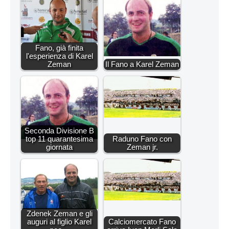
Fano, già finita
l'esperienza di Karel
Zeman
Il Fano a Karel Zeman
Seconda Divisione B
top 11 quarantesima
Raduno Fano con
giornata
Zeman jr.
Zdenek Zeman e gli
auguri al figlio Karel
Calciomercato Fano