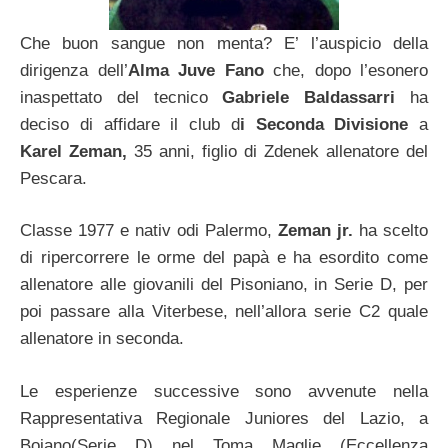
Che buon sangue non menta? E’ l’auspicio della
dirigenza dell’
Alma Juve Fano
che, dopo l’esonero
inaspettato del tecnico
Gabriele Baldassarri
ha
deciso di affidare il club d
i Seconda Divisione
a
Karel Zeman,
35 anni, figlio di Zdenek allenatore del
Pescara.
Classe 1977 e nativ odi Palermo,
Zeman jr.
ha scelto
di ripercorrere le orme del papà e ha esordito come
allenatore alle giovanili del Pisoniano, in Serie D, per
poi passare alla Viterbese, nell’allora serie C2 quale
allenatore in seconda.
Le esperienze successive sono avvenute nella
Rappresentativa Regionale Juniores del Lazio, a
Bojano(Serie D) nel Toma Maglie (Eccellenza