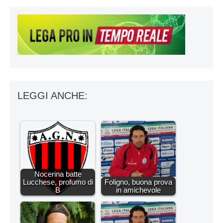
LEGGI ANCHE:
Nocerina batte
Lucchese, profumo di
Foligno, buona prova
B
in amichevole