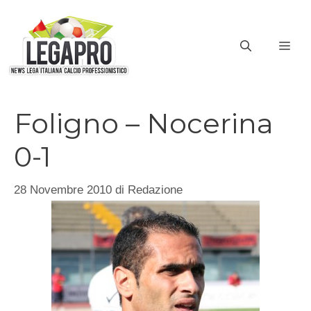
Vai
al
ME
contenuto
Foligno – Nocerina
0-1
28 Novembre 2010
di
Redazione