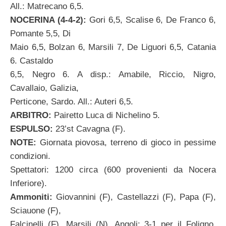
All.: Matrecano 6,5.
NOCERINA (4-4-2):
Gori 6,5, Scalise 6, De Franco 6,
Pomante 5,5, Di
Maio 6,5, Bolzan 6, Marsili 7, De Liguori 6,5, Catania
6. Castaldo
6,5, Negro 6. A disp.: Amabile, Riccio, Nigro,
Cavallaio, Galizia,
Perticone, Sardo. All.: Auteri 6,5.
ARBITRO:
Pairetto Luca di Nichelino 5.
ESPULSO:
23’st Cavagna (F).
NOTE:
Giornata piovosa, terreno di gioco in pessime
condizioni.
Spettatori: 1200 circa (600 provenienti da Nocera
Inferiore).
Ammoniti:
Giovannini (F), Castellazzi (F), Papa (F),
Sciauone (F),
Falcinelli (F), Marsili (N). Angoli: 3-1 per il Foligno.