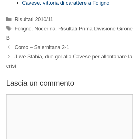
Cavese, vittoria di carattere a Foligno
Categorie
Risultati 2010/11
Tag
Foligno
,
Nocerina
,
Risultati Prima Divisione Girone
B
Como – Salernitana 2-1
Juve Stabia, due gol alla Cavese per allontanare la
crisi
Lascia un commento
Commento