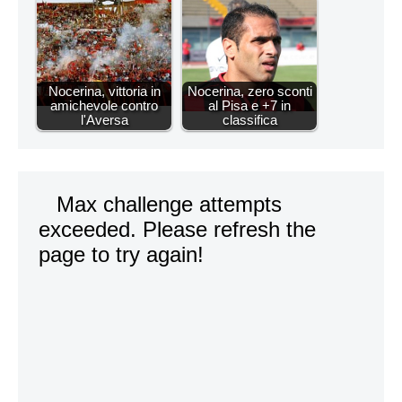
Nocerina, vittoria in
Nocerina, zero sconti
amichevole contro
al Pisa e +7 in
l'Aversa
classifica