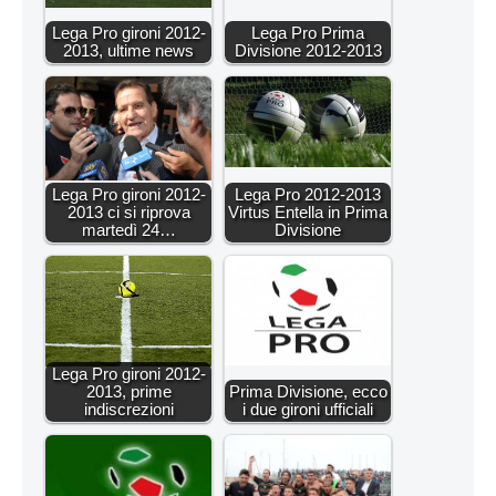
Lega Pro gironi 2012-
Lega Pro Prima
2013, ultime news
Divisione 2012-2013
Lega Pro gironi 2012-
Lega Pro 2012-2013
2013 ci si riprova
Virtus Entella in Prima
martedì 24…
Divisione
Lega Pro gironi 2012-
2013, prime
Prima Divisione, ecco
indiscrezioni
i due gironi ufficiali