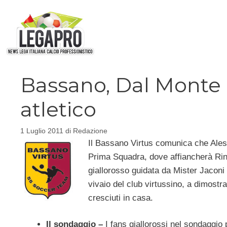
Vai
al
contenuto
Bassano, Dal Monte
atletico
1 Luglio 2011
di
Redazione
Il Bassano Virtus comunica che Ales
Prima Squadra, dove affiancherà Rinal
giallorosso guidata da Mister Jaconi
vivaio del club virtussino, a dimostra
cresciuti in casa.
Il sondaggio –
I fans giallorossi nel sondaggio