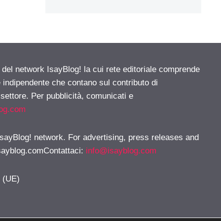
e del network IsayBlog! la cui rete editoriale comprende
e indipendente che contano sul contributo di
 settore. Per pubblicità, comunicati e
log.com
 IsayBlog! network. For advertising, press releases and
sayblog.comContattaci
:
info@isayblog.com
y (UE)