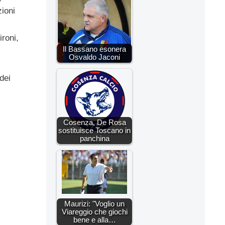
zioni
ironi,
Il Bassano esonera
Osvaldo Jaconi
dei
Cosenza, De Rosa
sostituisce Toscano in
panchina
Maurizi: "Voglio un
Viareggio che giochi
bene e alla…