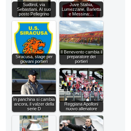
Sudtirol, via
Juve Stabia,
Sebastiani. Al suo
Lumezzane, Barletta
posto Pellegrino
e Messina:…
Il Benevento cambia il
Siracusa, stage per
preparatore dei
giovani portieri
portieri
In panchina si cambia
ancora, il valzer della
Reggiana Apolloni
serie D
nuovo allenatore