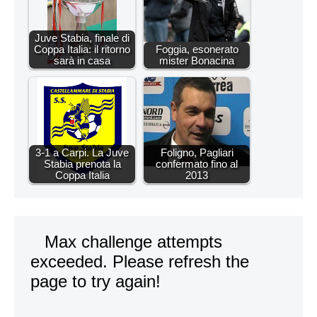
Juve Stabia, finale di
Coppa Italia: il ritorno
Foggia, esonerato
sarà in casa
mister Bonacina
3-1 a Carpi. La Juve
Foligno, Pagliari
Stabia prenota la
confermato fino al
Coppa Italia
2013