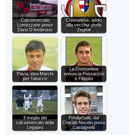
Calciomercato
Cremonese, addio
Lumezzane preso
alla vecchia gloria
Dario D'Ambrosio
Zeglioli
La Cremonese
Pavia, idea Marchi
annuncia Possanzini
per l'attacco
e Filippini
Il meglio del
FeralpiSalò, dal
calciomercato della
Crociati Noceto preso
Legapro
Castagnetti