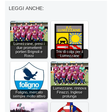
LEGGI ANCHE:
Lumezzane, presi i
due promettenti
portieri Brignoli e
Tris di colpi per il
Rossi
Lumezzane
Lumezzane, rinnova
Foligno, mercato
Finazzi. Inglese
sempre molto attivo
prolunga