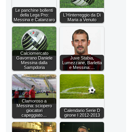
Le panchine bollenti
della Lega Pro:
L'Hinterreggio da Di
Messina e Catanzaro
Maria a Venuto
Calciomercato
Gavorrano Daniele
Juve Stabia,
Messina dalla
Lumezzane, Barletta
Sampdoria
e Messina:…
Clamoroso a
Messina: sciopero
giocatori
Calendario Serie D
capeggiato…
girone I 2012-2013