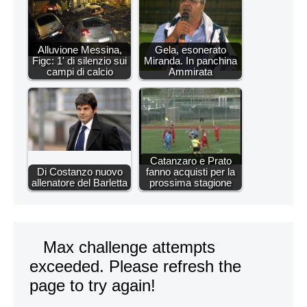
Alluvione Messina,
Gela, esonerato
Figc: 1' di silenzio sui
Miranda. In panchina
campi di calcio
Ammirata
Catanzaro e Prato
Di Costanzo nuovo
fanno acquisti per la
allenatore del Barletta
prossima stagione