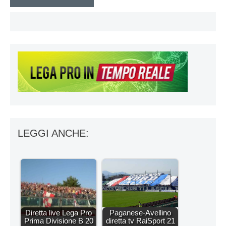
LEGGI ANCHE:
Diretta live Lega Pro
Paganese-Avellino
Prima Divisione B 20
diretta tv RaiSport 21