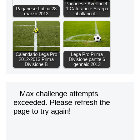
Paganese-Avellino 4-
Paganese-Latina 28
1 Caturano e Scarpa
marzo 2013
ribaltano il…
Calendario Lega Pro
Lega Pro Prima
2012-2013 Prima
Divisione partite 6
Divisione B
gennaio 2013