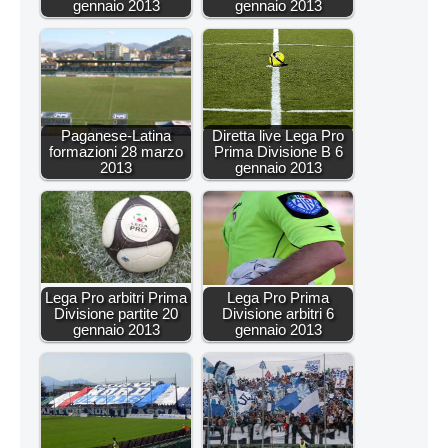
gennaio 2013
gennaio 2013
Paganese-Latina
Diretta live Lega Pro
formazioni 28 marzo
Prima Divisione B 6
2013
gennaio 2013
Lega Pro arbitri Prima
Lega Pro Prima
Divisione partite 20
Divisione arbitri 6
gennaio 2013
gennaio 2013