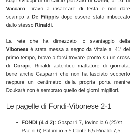
sugli sviluppi di un calcio piazzato di
Conte
; al 16′ di
Vaccaro
, bravo a insaccare di testa e non dare
scampo a
De Filippis
dopo essere stato imbeccato
dallo stesso
Rinaldi
.
La rete che ha dimezzato lo svantaggio della
Vibonese
è stata messa a segno da Vitale al 41′ del
primo tempo, bravo a farsi trovare pronto su un cross
di
Corapi
. Rinaldi autentico mattatore di giornata,
bene anche Gasparrri che non ha lasciato scoperto
neppure un centimetro della propria porta mentre
Doukarà non è sembrato quello dei giorni migliiori.
Le pagelle di Fondi-Vibonese 2-1
FONDI (4-4-2):
Gasparri 7, Iovinella 6 (25’st
Pacini 6) Palumbo 5,5 Conte 6,5 Rinaldi 7,5,