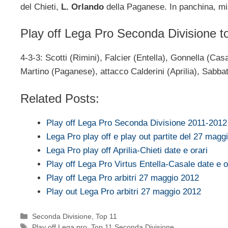
del Chieti,
L. Orlando
della Paganese. In panchina, m
Play off Lega Pro Seconda Divisione to
4-3-3: Scotti (Rimini), Falcier (Entella), Gonnella (Casal
Martino (Paganese), attacco Calderini (Aprilia), Sabbati
Related Posts:
Play off Lega Pro Seconda Divisione 2011-2012 
Lega Pro play off e play out partite del 27 magg
Lega Pro play off Aprilia-Chieti date e orari
Play off Lega Pro Virtus Entella-Casale date e o
Play off Lega Pro arbitri 27 maggio 2012
Play out Lega Pro arbitri 27 maggio 2012
Categorie
Seconda Divisione
,
Top 11
Tag
Play off Lega pro
,
Top 11 Seconda Divisione