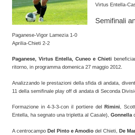
Virtus Entella-Ca
Semifinali a
Paganese-Vigor Lamezia 1-0
Aprilia-Chieti 2-2
Paganese, Virtus Entella, Cuneo e Chieti
benefician
ritorno, in programma domenica 27 maggio 2012.
Analizzando le prestazioni della sfida di andata, diventa
11 della semifinale play off di andata di Seconda Divis
Formazione in 4-3-3-con il portiere del
Rimini
, Scot
Entella, ha segnato una tripletta al Casale),
Gonnella
d
A centrocampo
Del Pinto e Amodio
del Chieti,
De Mar