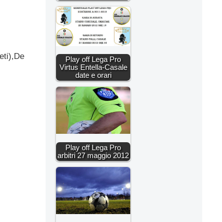
eti),De
Play off Lega Pro
Virtus Entella-Casale
date e orari
Play off Lega Pro
arbitri 27 maggio 2012