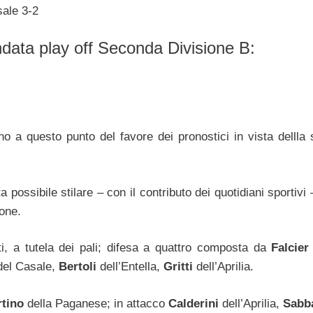
sale 3-2
ndata play off Seconda Divisione B:
o a questo punto del favore dei pronostici in vista dellla s
 possibile stilare – con il contributo dei quotidiani sportivi 
ione.
ti, a tutela dei pali; difesa a quattro composta da
Falcier
el Casale,
Bertoli
dell’Entella,
Gritti
dell’Aprilia.
tino
della Paganese; in attacco
Calderini
dell’Aprilia,
Sabba