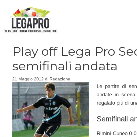
Vai
al
contenuto
Play off Lega Pro Se
semifinali andata
21 Maggio 2012
di
Redazione
Le partite di se
andate in scena
regalato più di un
Semifinali a
Rimini-Cuneo 0-0