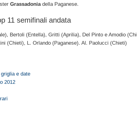
ister
Grassadonia
della Paganese.
p 11 semifinali andata
e), Bertoli (Entella), Gritti (Aprilia), Del Pinto e Amodio (Chi
ni (Chieti), L. Orlando (Paganese). Al. Paolucci (Chieti)
griglia e date
io 2012
rari