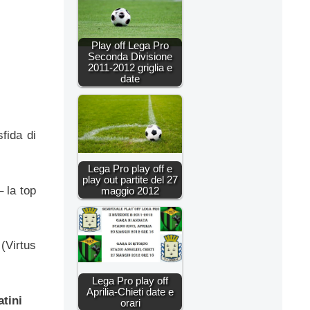
Play off Lega Pro
Seconda Divisione
2011-2012 griglia e
date
fida di
Lega Pro play off e
play out partite del 27
– la top
maggio 2012
(Virtus
Lega Pro play off
Aprilia-Chieti date e
tini
orari