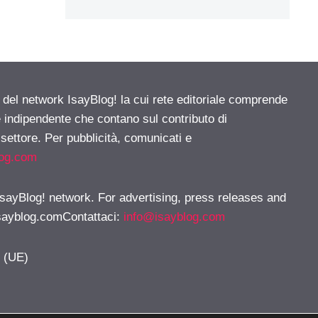
e del network IsayBlog! la cui rete editoriale comprende
e indipendente che contano sul contributo di
 settore. Per pubblicità, comunicati e
log.com
 IsayBlog! network. For advertising, press releases and
sayblog.comContattaci
:
info@isayblog.com
y (UE)