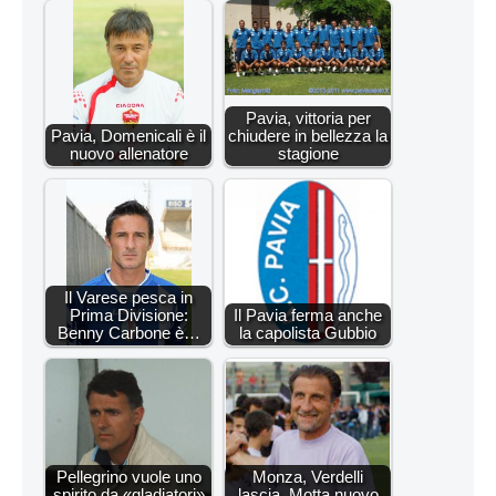
Pavia, vittoria per
Pavia, Domenicali è il
chiudere in bellezza la
nuovo allenatore
stagione
Il Varese pesca in
Prima Divisione:
Il Pavia ferma anche
Benny Carbone è…
la capolista Gubbio
Pellegrino vuole uno
Monza, Verdelli
spirito da «gladiatori»
lascia. Motta nuovo