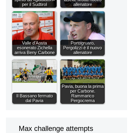
per il Sudtirol
allenatore
Valle d'Aosta
Portogruaro,
esonerato Zichella
Pergolizzi è il nuovo
arriva Beny Carbone
allenatore
Pavia, buona la prima
per Carbone.
Il Bassano fermato
Rammarico
dal Pavia
Pergocrema