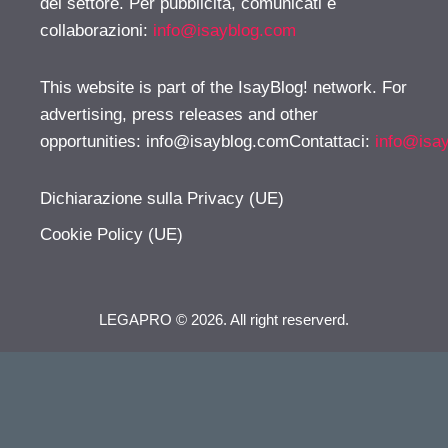
del settore. Per pubblicità, comunicati e
collaborazioni:
info@isayblog.com
This website is part of the IsayBlog! network. For
advertising, press releases and other
opportunities:
info@isayblog.comContattaci
:
info@isa
Dichiarazione sulla Privacy (UE)
Cookie Policy (UE)
LEGAPRO © 2026. All right reserverd.