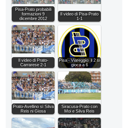
Pisa-Prato probabili
formazioni 9
Il video di Pisa-Prato
dicembre 2012
1-1
Il video di Prato-
Pisa - Viareggio: il 2 si
Carrarese 2-1
gioca a 6
Prato-Avellino sì Silva
Siracusa-Prato con
Reis ni Giosa
Moi e Silva Reis