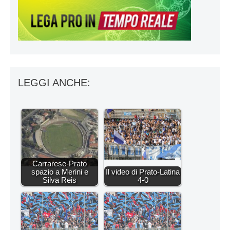
LEGGI ANCHE:
Carrarese-Prato
spazio a Merini e
Il video di Prato-Latina
Silva Reis
4-0