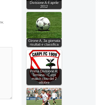
Divisione A 4 aprile
2012
za;
Girone A, 3a giornata
risultati e classifica
Prima Divisione A:
Ternana - Carpi
match clou del 2
ottobre