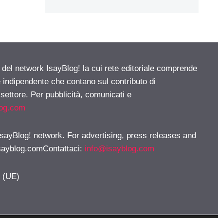
e del network IsayBlog! la cui rete editoriale comprende
e indipendente che contano sul contributo di
 settore. Per pubblicità, comunicati e
log.com
 IsayBlog! network. For advertising, press releases and
sayblog.comContattaci
:
info@isayblog.com
y (UE)