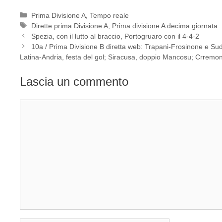
Categorie
Prima Divisione A
,
Tempo reale
Tag
Dirette prima Divisione A
,
Prima divisione A decima giornata
Spezia, con il lutto al braccio, Portogruaro con il 4-4-2
10a / Prima Divisione B diretta web: Trapani-Frosinone e Sud
Latina-Andria, festa del gol; Siracusa, doppio Mancosu; Crremon
Lascia un commento
Commento