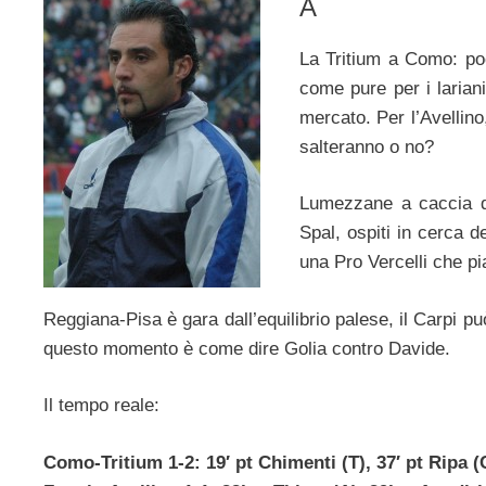
A
La Tritium a Como: poc
come pure per i lariani
mercato. Per l’Avellin
salteranno o no?
Lumezzane a caccia di
Spal, ospiti in cerca de
una Pro Vercelli che p
Reggiana-Pisa è gara dall’equilibrio palese, il Carpi pu
questo momento è come dire Golia contro Davide.
Il tempo reale:
Como-Tritium 1-2: 19′ pt Chimenti (T), 37′ pt Ripa (