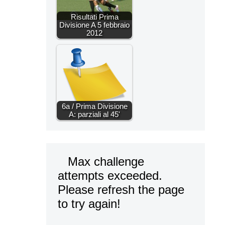
Risultati Prima
Divisione A 5 febbraio
2012
6a / Prima Divisione
A: parziali al 45'