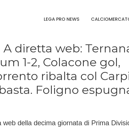
LEGA PRO NEWS
CALCIOMERCAT
e A diretta web: Ternan
ium 1-2, Colacone gol,
rento ribalta col Carpi
 basta. Foligno espugn
a web della decima giornata di Prima Divis