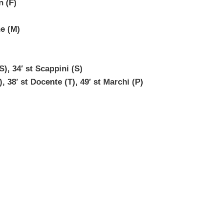
n (F)
ne (M)
S), 34′ st Scappini (S)
), 38′ st Docente (T), 49′ st Marchi (P)