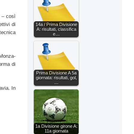
 – così
ttivi di
14a / Prima Divisione
A: risultati, classifica
tecnica
e…
 Monza-
forma di
Prima Divisione A 5a
giornata: risultati, gol,
…
avia. In
1a Divisione girone A:
11a giornata