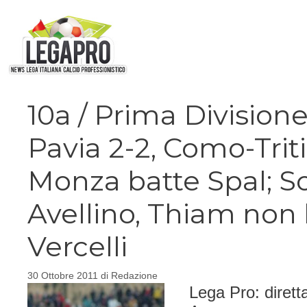
Vai
al
contenuto
10a / Prima Division
Pavia 2-2, Como-Trit
Monza batte Spal; Sor
Avellino, Thiam non
Vercelli
30 Ottobre 2011
di
Redazione
Lega Pro: dirett