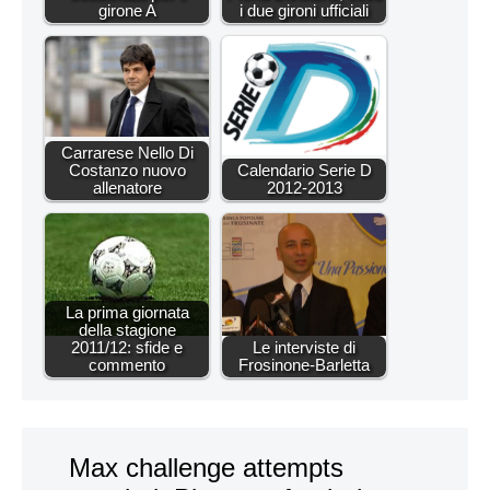
girone A
i due gironi ufficiali
Carrarese Nello Di
Costanzo nuovo
Calendario Serie D
allenatore
2012-2013
La prima giornata
della stagione
2011/12: sfide e
Le interviste di
commento
Frosinone-Barletta