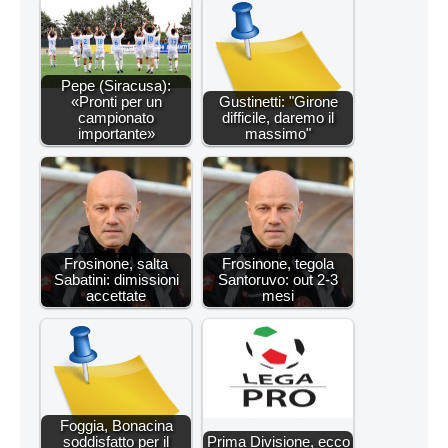
Pepe (Siracusa):
«Pronti per un
Gustinetti: "Girone
campionato
difficile, daremo il
importante»
massimo"
Frosinone, salta
Frosinone, tegola
Sabatini: dimissioni
Santoruvo: out 2-3
accettate
mesi
Foggia, Bonacina
soddisfatto per il
Prima Divisione, ecco