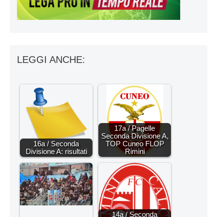
LEGGI ANCHE:
17a / Pagelle
Seconda Divisione A,
16a / Seconda
TOP Cuneo FLOP
Divisione A: risultati
Rimini
14a / Seconda