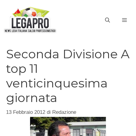
Vai
al
ME
contenuto
Seconda Divisione A
top 11
venticinquesima
giornata
13 Febbraio 2012
di
Redazione