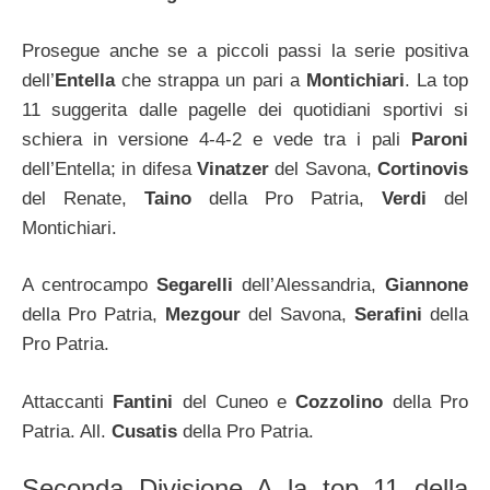
Prosegue anche se a piccoli passi la serie positiva
dell’
Entella
che strappa un pari a
Montichiari
. La top
11 suggerita dalle pagelle dei quotidiani sportivi si
schiera in versione 4-4-2 e vede tra i pali
Paroni
dell’Entella; in difesa
Vinatzer
del Savona,
Cortinovis
del Renate,
Taino
della Pro Patria,
Verdi
del
Montichiari.
A centrocampo
Segarelli
dell’Alessandria,
Giannone
della Pro Patria,
Mezgour
del Savona,
Serafini
della
Pro Patria.
Attaccanti
Fantini
del Cuneo e
Cozzolino
della Pro
Patria. All.
Cusatis
della Pro Patria.
Seconda Divisione A la top 11 della