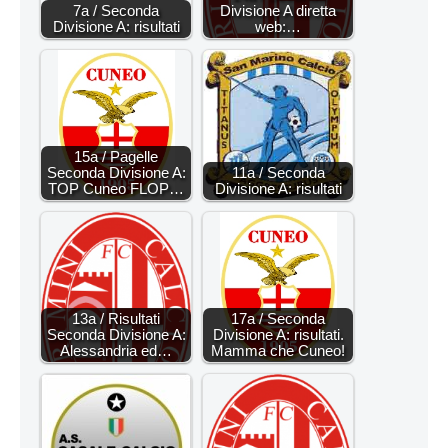
7a / Seconda
Divisione A diretta
Divisione A: risultati
web:…
15a / Pagelle
Seconda Divisione A:
11a / Seconda
TOP Cuneo FLOP…
Divisione A: risultati
13a / Risultati
17a / Seconda
Seconda Divisione A:
Divisione A: risultati.
Alessandria ed…
Mamma che Cuneo!