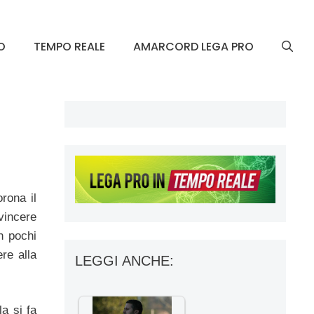
O
TEMPO REALE
AMARCORD LEGA PRO
rona il
vincere
n pochi
ere alla
LEGGI ANCHE:
la si fa