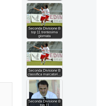
Seconda Divisione B
top 11 trentesima
giornata
Seconda Divisione B
classifica marcatori…
Seconda Divisione B
top 11