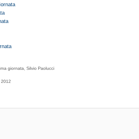
iornata
ta
nata
rnata
ima giornata
,
Silvio Paolucci
o 2012