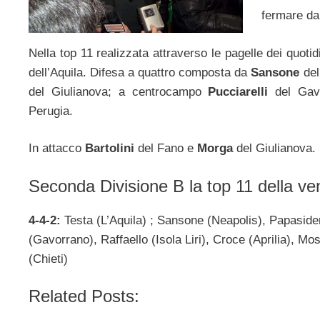
fermare dal
Nella top 11 realizzata attraverso le pagelle dei quotid
dell’Aquila. Difesa a quattro composta da
Sansone
del
del Giulianova; a centrocampo
Pucciarelli
del Gav
Perugia.
In attacco
Bartolini
del Fano e
Morga
del Giulianova. 
Seconda Divisione B la top 11 della ve
4-4-2:
Testa (L’Aquila) ; Sansone (Neapolis), Papasider
(Gavorrano), Raffaello (Isola Liri), Croce (Aprilia), Mo
(Chieti)
Related Posts: