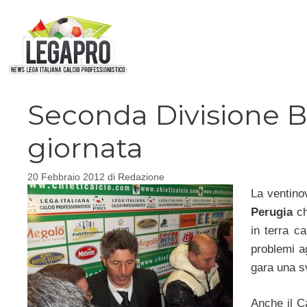
Vai
al
contenuto
Seconda Divisione B
giornata
20 Febbraio 2012
di
Redazione
La ventino
Perugia
ch
in terra c
problemi ag
gara una sv
Anche il C