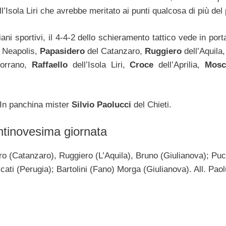
l’Isola Liri che avrebbe meritato ai punti qualcosa di più del 
iani sportivi, il 4-4-2 dello schieramento tattico vede in por
 Neapolis,
Papasidero
del Catanzaro,
Ruggiero
dell’Aquila
orrano,
Raffaello
dell’Isola Liri,
Croce
dell’Aprilia,
Mosc
In panchina mister
Silvio Paolucci
del Chieti.
ntinovesima giornata
o (Catanzaro), Ruggiero (L’Aquila), Bruno (Giulianova); Pucc
scati (Perugia); Bartolini (Fano) Morga (Giulianova). All. Pao