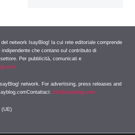
e del network IsayBlog! la cui rete editoriale comprende
e indipendente che contano sul contributo di
 settore. Per pubblicità, comunicati e
log.com
 IsayBlog! network. For advertising, press releases and
sayblog.comContattaci
:
info@isayblog.com
y (UE)