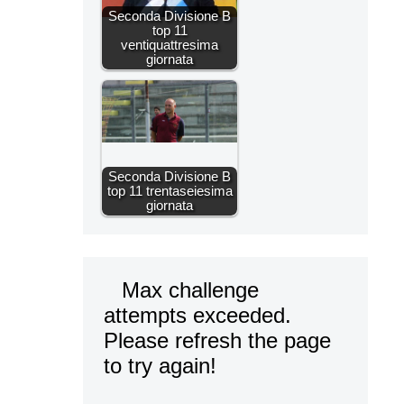
Seconda Divisione B
top 11
ventiquattresima
giornata
Seconda Divisione B
top 11 trentaseiesima
giornata