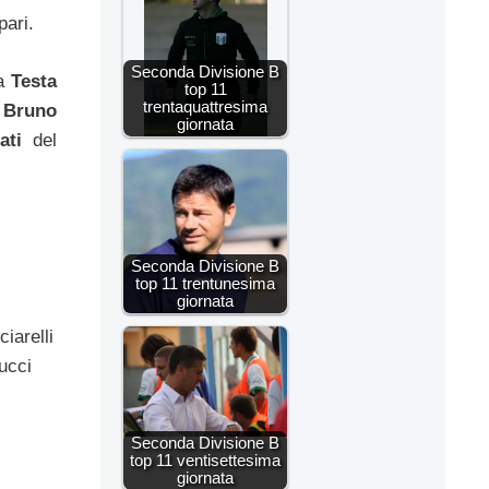
pari.
Seconda Divisione B
ta
Testa
top 11
trentaquattresima
,
Bruno
giornata
ati
del
Seconda Divisione B
top 11 trentunesima
giornata
iarelli
lucci
Seconda Divisione B
top 11 ventisettesima
giornata