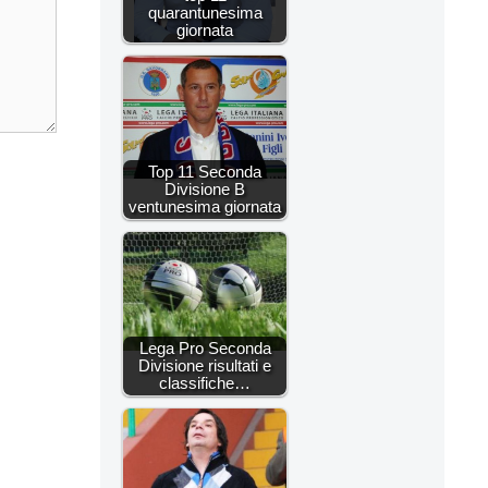
quarantunesima
giornata
Top 11 Seconda
Divisione B
ventunesima giornata
Lega Pro Seconda
Divisione risultati e
classifiche…