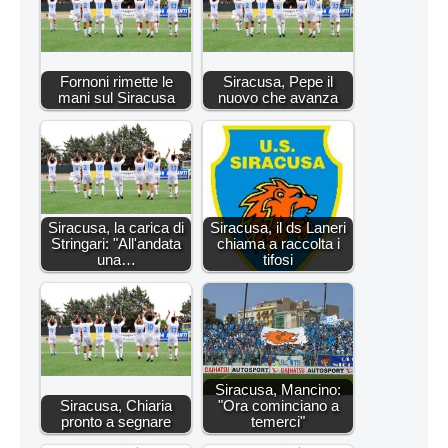
Fornoni rimette le
Siracusa, Pepe il
mani sul Siracusa
nuovo che avanza
Siracusa, la carica di
Siracusa, il ds Laneri
Stringari: "All'andata
chiama a raccolta i
una…
tifosi
Siracusa, Mancino:
Siracusa, Chiaria
"Ora cominciano a
pronto a segnare
temerci"