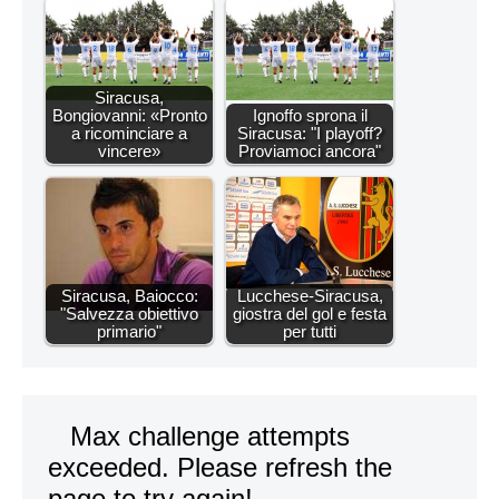
Siracusa,
Bongiovanni: «Pronto
Ignoffo sprona il
a ricominciare a
Siracusa: "I playoff?
vincere»
Proviamoci ancora"
Siracusa, Baiocco:
Lucchese-Siracusa,
"Salvezza obiettivo
giostra del gol e festa
primario"
per tutti