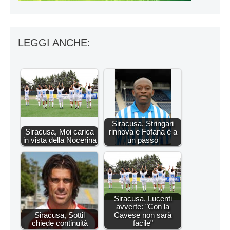
LEGGI ANCHE:
Siracusa, Stringari
Siracusa, Moi carica
rinnova e Fofana è a
in vista della Nocerina
un passo
Siracusa, Lucenti
avverte: "Con la
Siracusa, Sottil
Cavese non sarà
chiede continuità
facile"