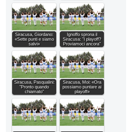
Siracusa, Giordano:
Ignoffo sprona il
«Sette punti e siamo
Siracusa: "I playoff?
salvi»
Proviamoci ancora"
Siracusa, Pasqualini:
Siracusa, Moi: «Ora
"Pronto quando
possiamo puntare ai
chiamato"
playoff»