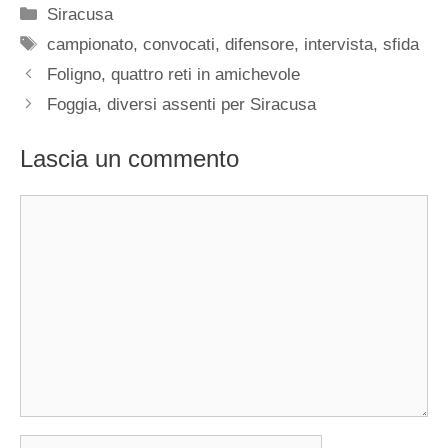
Categorie
Siracusa
Tag
campionato
,
convocati
,
difensore
,
intervista
,
sfida
Foligno, quattro reti in amichevole
Foggia, diversi assenti per Siracusa
Lascia un commento
Commento
Nome