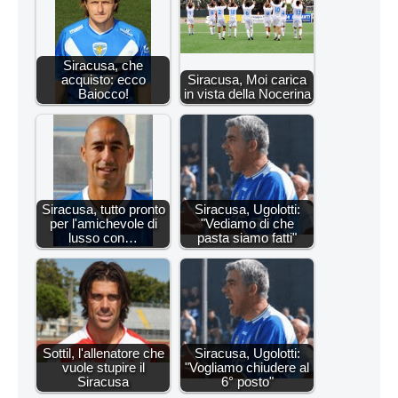
Siracusa, che
acquisto: ecco
Siracusa, Moi carica
Baiocco!
in vista della Nocerina
Siracusa, tutto pronto
Siracusa, Ugolotti:
per l'amichevole di
"Vediamo di che
lusso con…
pasta siamo fatti"
Sottil, l'allenatore che
Siracusa, Ugolotti:
vuole stupire il
"Vogliamo chiudere al
Siracusa
6° posto"