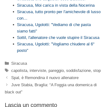
Siracusa, Moi carica in vista della Nocerina
Siracusa, tutto pronto per l'amichevole di lusso
con…
Siracusa, Ugolotti: "Vediamo di che pasta
siamo fatti"
Sottil, l'allenatore che vuole stupire il Siracusa
Siracusa, Ugolotti: "Vogliamo chiudere al 6°
posto"
Categorie
Siracusa
Tag
capolista
,
interviste
,
pareggio
,
soddisfazione
,
stop
Spal, è Remondina il nuovo allenatore
Juve Stabia, Braglia: “A Foggia una domenica di
black out”
Lascia un commento