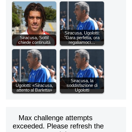
Siracusa, Ugolotti:
Siracusa, Sottil
"Gara perfetta, ora
chiede continuità
regaliamoci…
Siracusa, la
Ugolotti: «Siracusa,
soddisfazione di
attento al Barletta»
Ugolotti