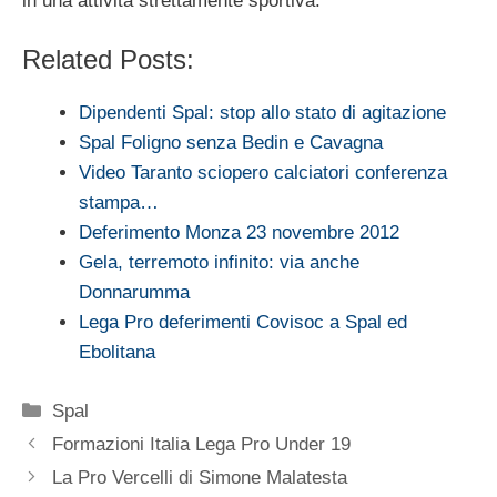
in una attività strettamente sportiva.
Related Posts:
Dipendenti Spal: stop allo stato di agitazione
Spal Foligno senza Bedin e Cavagna
Video Taranto sciopero calciatori conferenza
stampa…
Deferimento Monza 23 novembre 2012
Gela, terremoto infinito: via anche
Donnarumma
Lega Pro deferimenti Covisoc a Spal ed
Ebolitana
Categorie
Spal
Formazioni Italia Lega Pro Under 19
La Pro Vercelli di Simone Malatesta