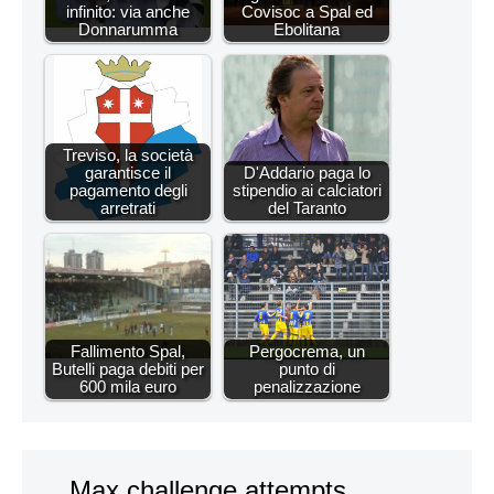
infinito: via anche
Covisoc a Spal ed
Donnarumma
Ebolitana
Treviso, la società
garantisce il
D'Addario paga lo
pagamento degli
stipendio ai calciatori
arretrati
del Taranto
Fallimento Spal,
Pergocrema, un
Butelli paga debiti per
punto di
600 mila euro
penalizzazione