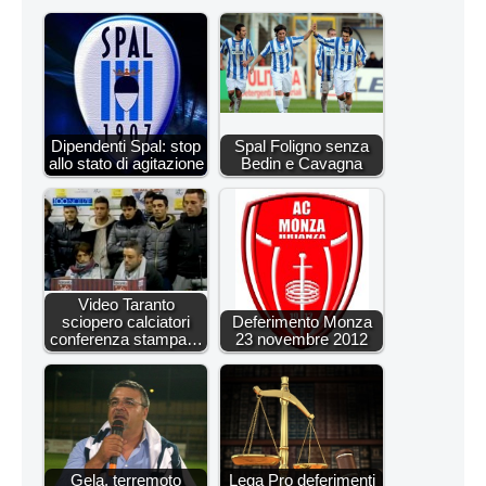
Dipendenti Spal: stop
Spal Foligno senza
allo stato di agitazione
Bedin e Cavagna
Video Taranto
sciopero calciatori
Deferimento Monza
conferenza stampa…
23 novembre 2012
Gela, terremoto
Lega Pro deferimenti