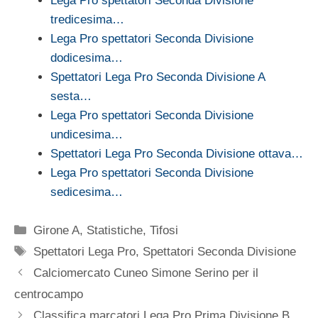
Lega Pro spettatori Seconda Divisione
tredicesima…
Lega Pro spettatori Seconda Divisione
dodicesima…
Spettatori Lega Pro Seconda Divisione A
sesta…
Lega Pro spettatori Seconda Divisione
undicesima…
Spettatori Lega Pro Seconda Divisione ottava…
Lega Pro spettatori Seconda Divisione
sedicesima…
Categorie
Girone A
,
Statistiche
,
Tifosi
Tag
Spettatori Lega Pro
,
Spettatori Seconda Divisione
Calciomercato Cuneo Simone Serino per il
centrocampo
Classifica marcatori Lega Pro Prima Divisione B