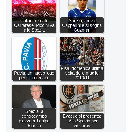
Calciomercato
Spezia, arriva
Carrarese, Piccini va
Cappellini e si sogna
allo Spezia
Guzman
Pisa, domenica ultima
Pavia, un nuovo logo
volta delle maglie
per il centenario
2010/11
Spezia, a
centrocampo
Evacuo si presenta:
piazzato il colpo
«Allo Spezia per
Bianco
vincere»