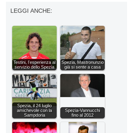
LEGGI ANCHE:
Testini, l'esperienza al
Spezia, Mastronunzio
servizio dello Spezia
già si sente a casa
Spezia, il 24 luglio
amichevole con la
Spezia-Vannucchi
Sampdoria
fino al 2012