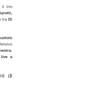
il trio
iaretti,
o tra
Di
uotolo
fensivo
estra.
 live a
ni di