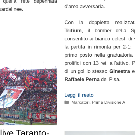
 quella rete depennata
d’area avversaria.
uardalinee.
Con la doppietta realizzat
Tritium
, il bomber della S
consentito ai bianco celesti di
la partita in rimonta per 2-1: 
primo posto nella graduatoria 
prolifici con 13 reti all’attivo.
di un gol lo stesso
Ginestra
e
Raffaele Perna
del Pisa.
Leggi il resto
Categorie
Marcatori
,
Prima Divisione A
 live Taranto-