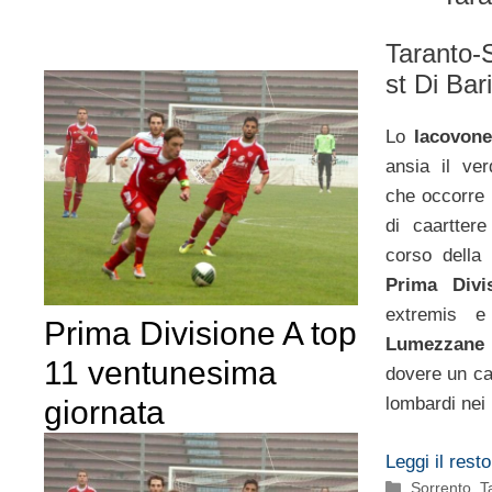
Taranto-S
st Di Bari
Lo
Iacovon
ansia il ver
che occorre 
di caartter
corso della
Prima Divi
extremis e
Prima Divisione A top
Lumezzane
11 ventunesima
dovere un ca
lombardi nei m
giornata
Leggi il resto
Categorie
Sorrento
,
T