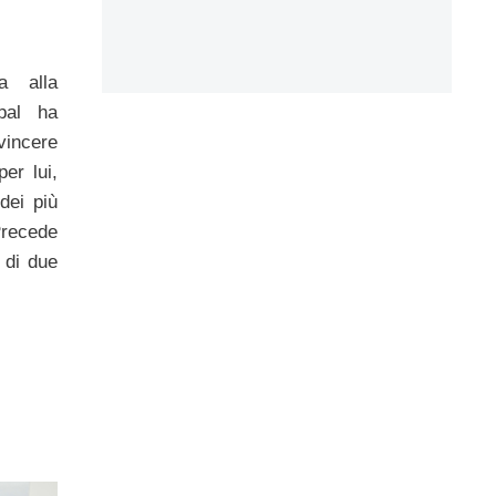
a alla
pal ha
 vincere
per lui,
dei più
 Precede
 di due