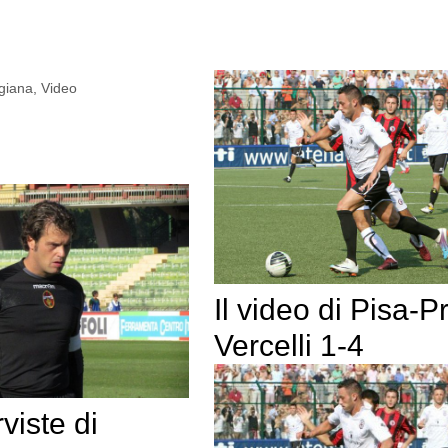
giana
,
Video
Il video di Pisa-P
Vercelli 1-4
rviste di