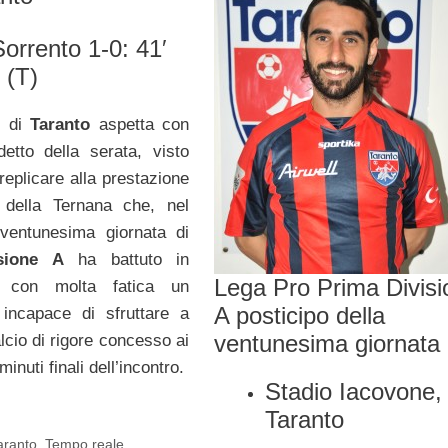
orrento 1-0: 41′
 (T)
e
di
Taranto
aspetta con
detto della serata, visto
replicare alla prestazione
e della Ternana che, nel
 ventunesima giornata di
sione A
ha battuto in
Lega Pro Prima Divisi
 con molta fatica un
A posticipo della
incapace di sfruttare a
ventunesima giornata
lcio di rigore concesso ai
inuti finali dell’incontro.
Stadio Iacovone,
Taranto
aranto
,
Tempo reale