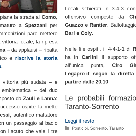
Locali schierati in 3-4-3 con 
offensivo composto da
Ch
piana la strada al
Como
,
Guazzo e Rantier
. Ballottaggi
rematuro a
Spezzani
per
Bari e Coly
.
monizioni pare mettere
a vittoria locale, la ripresa
Nelle file ospiti, il 4-4-1-1 di
R
na
– da applausi – ribalta
ha in
Carlini
il supporto of
tico e
riscrive la storia
all’unica punta,
Ciro Gin
o
.
Legapro.it segue la diretta
partire dalle 20.10
a vittoria più sudata – e
ù emblematica – del duo
Le probabili formazio
mposto da
Zauli e Lanna
:
Taranto-Sorrento
 successo ospite la mette
essi,
autentico mattatore
Leggi il resto
on un passaggio al bacio
Categorie
Posticipi
,
Sorrento
,
Taranto
con l’acuto che vale i tre