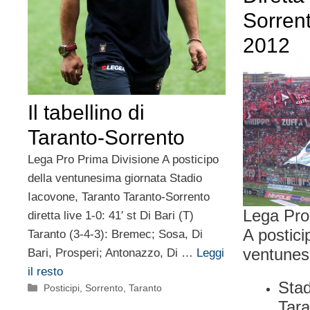
Sorren
2012
Il tabellino di
Taranto-Sorrento
Lega Pro Prima Divisione A posticipo
della ventunesima giornata Stadio
Iacovone, Taranto Taranto-Sorrento
Lega Pro
diretta live 1-0: 41′ st Di Bari (T)
A postici
Taranto (3-4-3): Bremec; Sosa, Di
ventunes
Bari, Prosperi; Antonazzo, Di …
Leggi
il resto
Stad
Categorie
Posticipi
,
Sorrento
,
Taranto
Tara