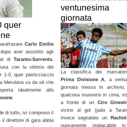
ventunesima
giornata
0 quer
one
parafrasare
Carlo Emilio
dopo aver assistito agli
uti di
Taranto-Sorrento
,
usa con la vittoria dei
La classifica dei marcatori
er 1-0, quer pasticciaccio
Prima Divisione A
, a ventu
via Merulana va da sè che
giornata messa in archivio,
sporta idealmente allo
qualcosa muoversi in cima, vi
covone
.
a fronte di un
Ciro Ginestr
vicino al gol (palo a Taran
e di tutto, ivi compreso il
invece segnalato un
Rachi
il direttore di gara abbia
nuovamente implacabile i