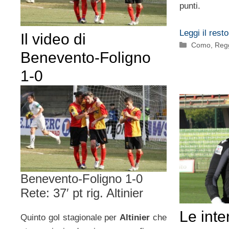
punti.
Leggi il resto
Il video di
Categorie
Como
,
Reg
Benevento-Foligno
1-0
Benevento-Foligno 1-0
Rete: 37′ pt rig. Altinier
Le inte
Quinto gol stagionale per
Altinier
che