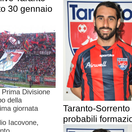
to 30 gennaio
 Prima Divisione
po della
Taranto-Sorrento
ima giornata
probabili formazi
io Iacovone,
nto