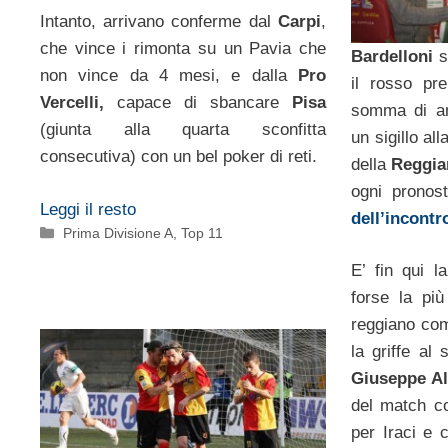
Intanto, arrivano conferme dal
Carpi
,
che vince i rimonta su un Pavia che
Bardelloni
s
non vince da 4 mesi, e dalla
Pro
il rosso p
Vercelli,
capace di sbancare
Pisa
somma di am
(giunta alla quarta sconfitta
un sigillo all
consecutiva) con un bel poker di reti.
della
Reggia
ogni pronos
Leggi il resto
dell’incontr
Categorie
Prima Divisione A
,
Top 11
E’ fin qui l
forse la pi
reggiano co
la griffe al
Giuseppe Al
del match c
per Iraci e 