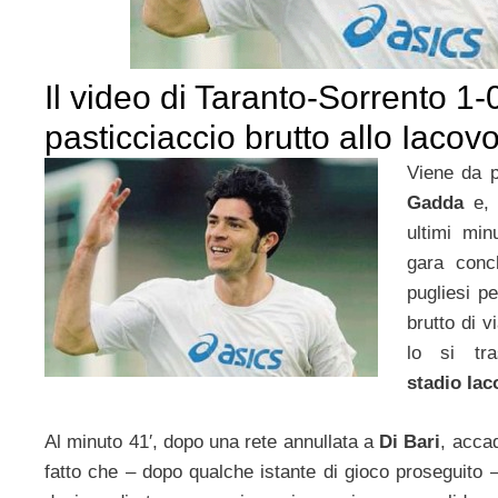
Il video di Taranto-Sorrento 1-
pasticciaccio brutto allo Iacov
Viene da 
Gadda
e, 
ultimi min
gara concl
pugliesi p
brutto di 
lo si tra
stadio Ia
Al minuto 41′, dopo una rete annullata a
Di Bari
, accad
fatto che – dopo qualche istante di gioco proseguito – 