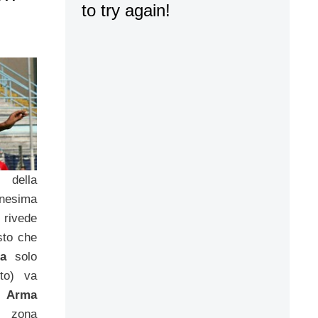
 della
nesima
 rivede
sto che
a
solo
to) va
d Arma
n zona