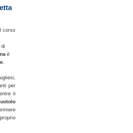
etta
el corso
di
na
è
e
.
gliesi,
nti per
ntre il
uotolo
primere
roprio