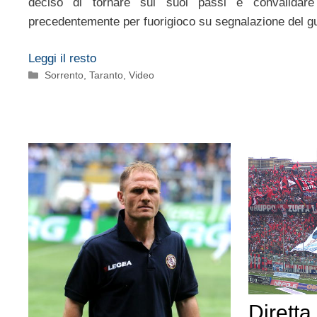
deciso di tornare sui suoi passi e convalidare
precedentemente per fuorigioco su segnalazione del g
Leggi il resto
Categorie
Sorrento
,
Taranto
,
Video
Diretta