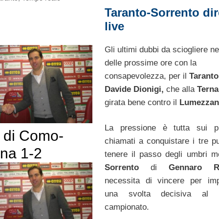
Taranto-Sorrento dir
live
Gli ultimi dubbi da sciogliere n
delle prossime ore con la
consapevolezza, per il
Taranto
Davide Dionigi,
che alla
Terna
girata bene contro il
Lumezzan
La pressione è tutta sui pu
o di Como-
chiamati a conquistare i tre pu
na 1-2
tenere il passo degli umbri me
Sorrento
di
Gennaro R
necessita di vincere per im
una svolta decisiva al p
campionato.