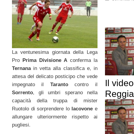
La ventunesima giornata della Lega
Pro
Prima Divisione A
conferma la
Ternana
in vetta alla classifica e, in
attesa del delicato posticipo che vede
Il vide
impegnato il
Taranto
contro il
Reggia
Sorrento
, gli umbri sperano nella
capacità della truppa di mister
Ruotolo di sorprendere lo
Iacovone
e
allungare ulteriormente rispetto ai
pugliesi.