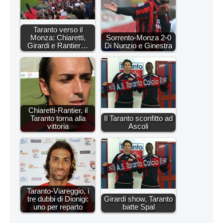
Taranto verso il
Monza: Chiaretti,
Sorrento-Monza 2-0
Girardi e Rantier…
Di Nunzio e Ginestra
Chiaretti-Rantier, il
Taranto torna alla
Il Taranto sconfitto ad
vittoria
Ascoli
Taranto-Viareggio, i
tre dubbi di Dionigi:
Girardi show, Taranto
uno per reparto
batte Spal