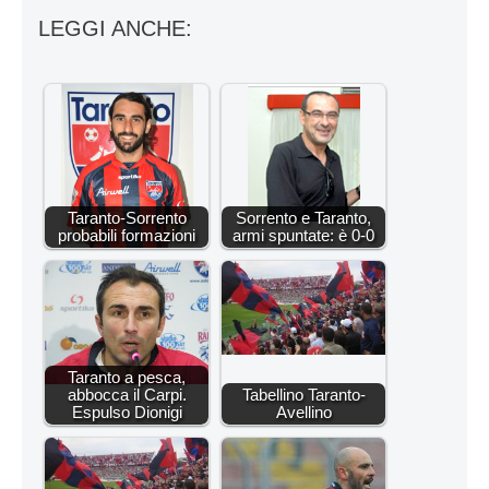
LEGGI ANCHE:
Taranto-Sorrento
Sorrento e Taranto,
probabili formazioni
armi spuntate: è 0-0
Taranto a pesca,
abbocca il Carpi.
Tabellino Taranto-
Espulso Dionigi
Avellino