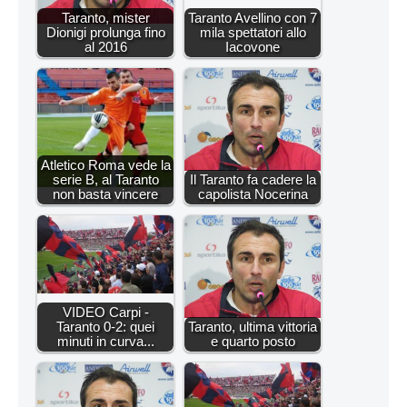
Taranto, mister
Taranto Avellino con 7
Dionigi prolunga fino
mila spettatori allo
al 2016
Iacovone
Atletico Roma vede la
serie B, al Taranto
Il Taranto fa cadere la
non basta vincere
capolista Nocerina
VIDEO Carpi -
Taranto 0-2: quei
Taranto, ultima vittoria
minuti in curva...
e quarto posto