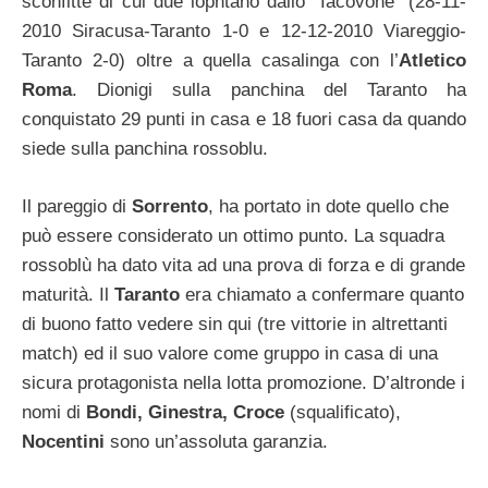
sconfitte di cui due lopntano dallo “Iacovone” (28-11-
2010 Siracusa-Taranto 1-0 e 12-12-2010 Viareggio-
Taranto 2-0) oltre a quella casalinga con l’
Atletico
Roma
. Dionigi sulla panchina del Taranto ha
conquistato 29 punti in casa e 18 fuori casa da quando
siede sulla panchina rossoblu.
Il pareggio di
Sorrento
, ha portato in dote quello che
può essere considerato un ottimo punto. La squadra
rossoblù ha dato vita ad una prova di forza e di grande
maturità. Il
Taranto
era chiamato a confermare quanto
di buono fatto vedere sin qui (tre vittorie in altrettanti
match) ed il suo valore come gruppo in casa di una
sicura protagonista nella lotta promozione. D’altronde i
nomi di
Bondi, Ginestra, Croce
(squalificato),
Nocentini
sono un’assoluta garanzia.