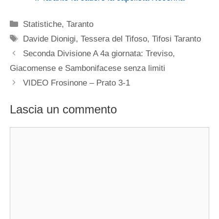
Categorie
Statistiche
,
Taranto
Tag
Davide Dionigi
,
Tessera del Tifoso
,
Tifosi Taranto
Seconda Divisione A 4a giornata: Treviso,
Giacomense e Sambonifacese senza limiti
VIDEO Frosinone – Prato 3-1
Lascia un commento
Commento