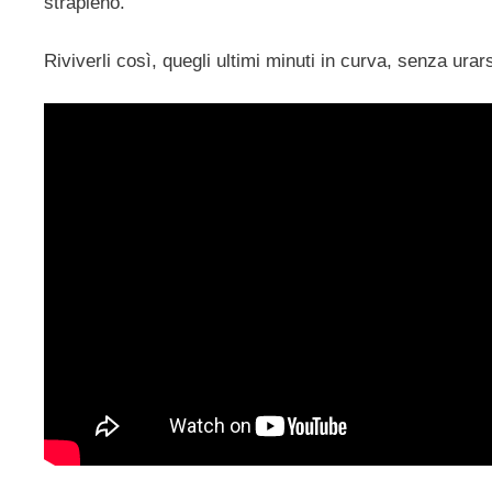
strapieno.
Riviverli così, quegli ultimi minuti in curva, senza ur