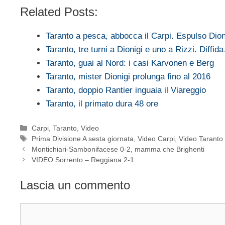
Related Posts:
Taranto a pesca, abbocca il Carpi. Espulso Dion
Taranto, tre turni a Dionigi e uno a Rizzi. Diffid
Taranto, guai al Nord: i casi Karvonen e Berg
Taranto, mister Dionigi prolunga fino al 2016
Taranto, doppio Rantier inguaia il Viareggio
Taranto, il primato dura 48 ore
Categorie
Carpi
,
Taranto
,
Video
Tag
Prima Divisione A sesta giornata
,
Video Carpi
,
Video Taranto
Montichiari-Sambonifacese 0-2, mamma che Brighenti
VIDEO Sorrento – Reggiana 2-1
Lascia un commento
Commento