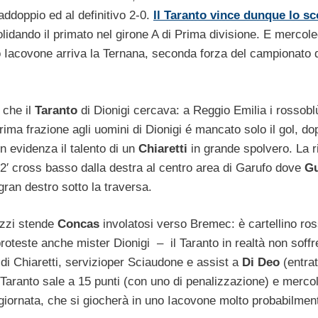
addoppio ed al definitivo 2-0.
Il Taranto vince dunque lo sc
olidando il primato nel girone A di Prima divisione. E mercole
lo Iacovone arriva la Ternana, seconda forza del campionato d
 che il
Taranto
di Dionigi cercava: a Reggio Emilia i rossobl
ima frazione agli uomini di Dionigi é mancato solo il gol, do
 evidenza il talento di un
Chiaretti
in grande spolvero. La r
 2′ cross basso dalla destra al centro area di Garufo dove
G
gran destro sotto la traversa.
Rizzi stende
Concas
involatosi verso Bremec: è cartellino ros
roteste anche mister Dionigi – il Taranto in realtà non soffr
e di Chiaretti, servizioper Sciaudone e assist a
Di Deo
(entra
Il Taranto sale a 15 punti (con uno di penalizzazione) e merco
a giornata, che si giocherà in uno Iacovone molto probabilmen