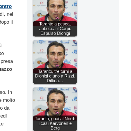
ontro
dì, nel
opo il
Taranto a pesca,
abbocca il Carpi.
Espulso Dionigi
ù
po
ipresa
uazzo
Taranto, tre turni a
Dionigi e uno a Rizzi.
Diffida…
so. In
e molto
to da
ledì
Taranto, guai al Nord:
i casi Karvonen e
te
Berg