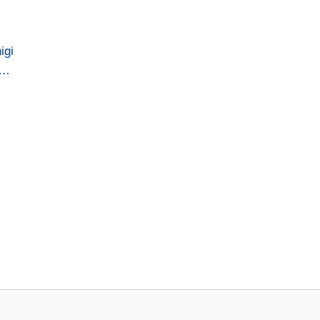
igi
a…