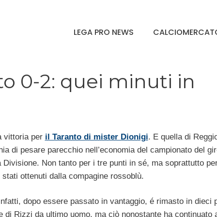
LEGA PRO NEWS
CALCIOMERCAT
o 0-2: quei minuti in
 vittoria per
il Taranto di mister Dionigi
. E quella di Reggi
hia di pesare parecchio nell’economia del campionato del gi
 Divisione. Non tanto per i tre punti in sé, ma soprattutto per
stati ottenuti dalla compagine rossoblù.
 infatti, dopo essere passato in vantaggio, é rimasto in dieci 
ne di Rizzi da ultimo uomo, ma ciò nonostante ha continuato 