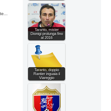
vate…
Taranto, mister
Dionigi prolunga fino
al 2016
Taranto, doppio
Rantier inguaia il
Viareggio