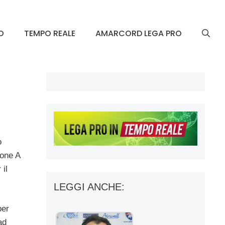
O
TEMPO REALE
AMARCORD LEGA PRO
o
rone A
 il
LEGGI ANCHE:
per
ad