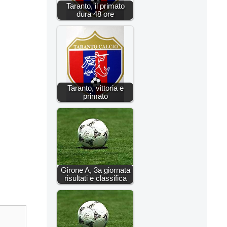
Taranto, il primato
dura 48 ore
Taranto, vittoria e
primato
Girone A, 3a giornata
risultati e classifica