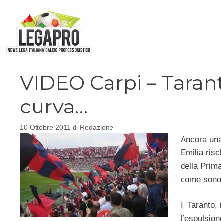
Vai
al
contenuto
VIDEO Carpi – Tarant
curva…
10 Ottobre 2011
di
Redazione
Ancora una
Emilia risc
della Prima
come sono 
Il Taranto,
l’espulsio