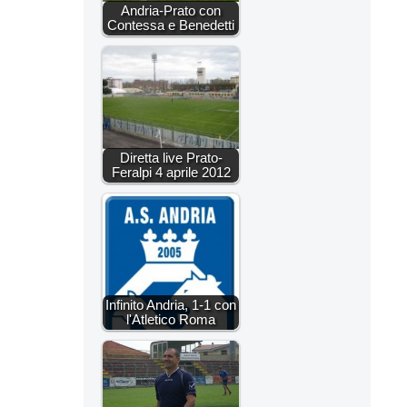
Andria-Prato con
Contessa e Benedetti
Diretta live Prato-
Feralpi 4 aprile 2012
Infinito Andria, 1-1 con
l'Atletico Roma