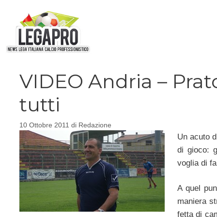
Vai
al
contenuto
VIDEO Andria – Prat
tutti
10 Ottobre 2011
di
Redazione
Un acuto d
di gioco: 
voglia di fa
A quel pun
maniera st
fetta di ca