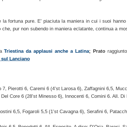
 la fortuna pure. E’ piaciuta la maniera in cui i suoi hanno
to che, pur non subendo in maniera eclatante, continua a mos
na
Triestina da applausi anche a Latina
; Prato
raggiunt
 sul Lanciano
7, Pierotti 6, Caremi 6 (4’st Larosa 6), Zaffagnini 6,5, Mucc
, Del Core 6 (28’st Minesso 6), Innocenti 6, Comini 6. All. Di
tini 6,5, Fogaroli 5,5 (1’st Cavagna 6), Serafini 6, Patacch
Reis 6,5, Benedetti 6. All. Esposito. A disp: D’Oria, Baresi, S