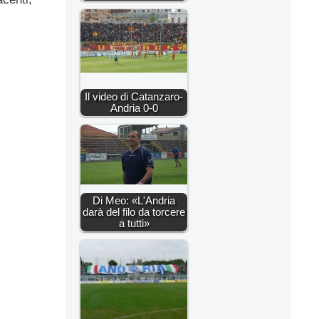
Il video di Catanzaro-
Andria 0-0
Di Meo: «L'Andria
darà del filo da torcere
a tutti»