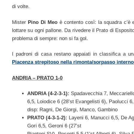
di volte.
Mister
Pino Di Meo
è contento così: la squadra c’è e
lottare su ogni pallone. Da rivedere il Prato di Esposi
problema di sempre: non si fa gol.
I padroni di casa restano appaiati in classifica a u
Piacenza strepitoso nella rimonta/sorpasso interno
ANDRIA – PRATO 1-0
ANDRIA (4-2-3-1):
Spadavecchia 7, Meccariello 
6,5, Loiodice 6 (28’st Evangelisti 6), Paolucci 6
disp: Ragni, De Giorgi, Manco, Gambino
PRATO (4-3-1-2):
Layeni 6, Manucci 6,5, De Agos
Gori 6,5, Geroni 6 (27’st
Piantoni SV), Pesenti 5,5 (1’st Alberti 6), Silva 