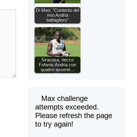
Di Meo: "Contento del
mio Andria
battagliero"
Siracusa, riecco
Fofana; Andria con
quattro assenti…