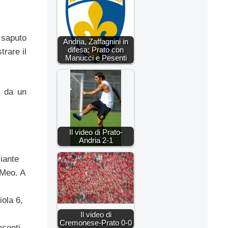
 saputo
Andria, Zaffagnini in
difesa; Prato con
trare il
Manucci e Pesenti
o da un
Il video di Prato-
Andria 2-1
iante
 Meo. A
iola 6,
Il video di
Cremonese-Prato 0-0
acenti,