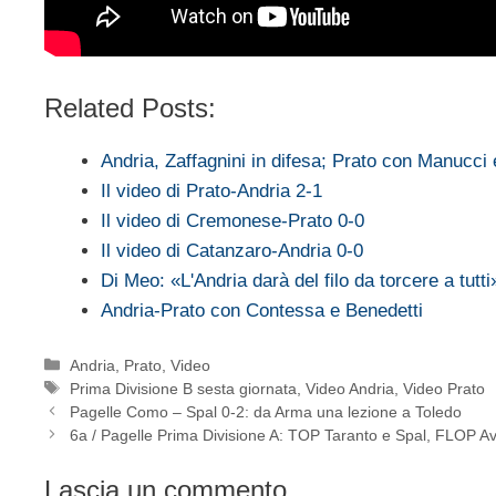
Related Posts:
Andria, Zaffagnini in difesa; Prato con Manucci
Il video di Prato-Andria 2-1
Il video di Cremonese-Prato 0-0
Il video di Catanzaro-Andria 0-0
Di Meo: «L'Andria darà del filo da torcere a tutti
Andria-Prato con Contessa e Benedetti
Categorie
Andria
,
Prato
,
Video
Tag
Prima Divisione B sesta giornata
,
Video Andria
,
Video Prato
Pagelle Como – Spal 0-2: da Arma una lezione a Toledo
6a / Pagelle Prima Divisione A: TOP Taranto e Spal, FLOP A
Lascia un commento