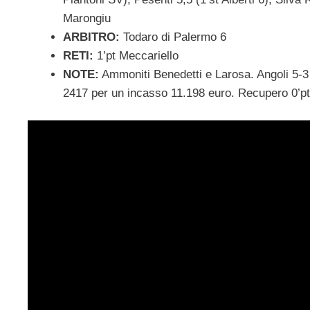
Marongiu
ARBITRO:
Todaro di Palermo 6
RETI:
1’pt Meccariello
NOTE:
Ammoniti Benedetti e Larosa. Angoli 5-3 p
2417 per un incasso 11.198 euro. Recupero 0’pt