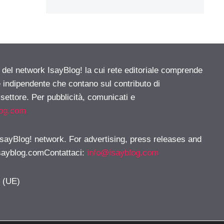
e del network IsayBlog! la cui rete editoriale comprende
e indipendente che contano sul contributo di
 settore. Per pubblicità, comunicati e
log.com
 IsayBlog! network. For advertising, press releases and
sayblog.comContattaci
:
info@isayblog.com
y (UE)