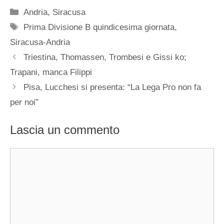
Categorie
Andria
,
Siracusa
Tag
Prima Divisione B quindicesima giornata
,
Siracusa-Andria
Triestina, Thomassen, Trombesi e Gissi ko;
Trapani, manca Filippi
Pisa, Lucchesi si presenta: “La Lega Pro non fa
per noi”
Lascia un commento
Commento