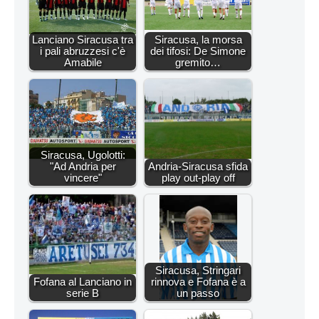
Lanciano Siracusa tra
Siracusa, la morsa
i pali abruzzesi c'è
dei tifosi: De Simone
Amabile
gremito…
Siracusa, Ugolotti:
"Ad Andria per
Andria-Siracusa sfida
vincere"
play out-play off
Siracusa, Stringari
Fofana al Lanciano in
rinnova e Fofana è a
serie B
un passo