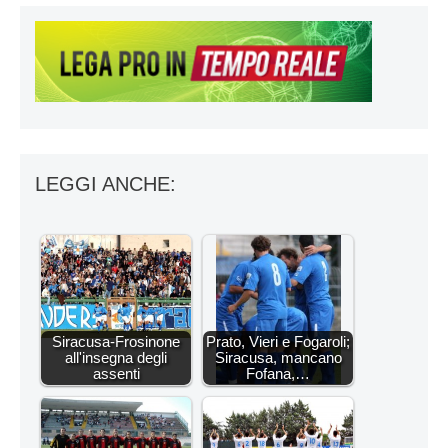
LEGGI ANCHE:
Siracusa-Frosinone
Prato, Vieri e Fogaroli;
all'insegna degli
Siracusa, mancano
assenti
Fofana,…