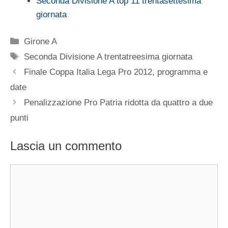
Seconda Divisione A top 11 trentasettesima
giornata
Categorie
Girone A
Tag
Seconda Divisione A trentatreesima giornata
Finale Coppa Italia Lega Pro 2012, programma e
date
Penalizzazione Pro Patria ridotta da quattro a due
punti
Lascia un commento
Commento