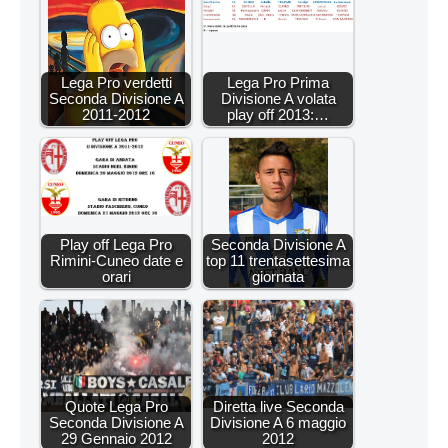
Lega Pro verdetti
Lega Pro Prima
Seconda Divisione A
Divisione A volata
2011-2012
play off 2013:…
Play off Lega Pro
Seconda Divisione A
Rimini-Cuneo date e
top 11 trentasettesima
orari
giornata
Quote Lega Pro
Diretta live Seconda
Seconda Divisione A
Divisione A 6 maggio
29 Gennaio 2012
2012