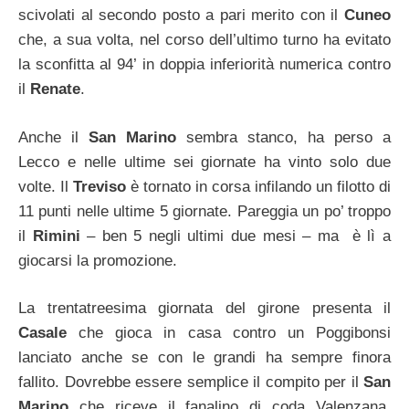
scivolati al secondo posto a pari merito con il
Cuneo
che, a sua volta, nel corso dell’ultimo turno ha evitato
la sconfitta al 94’ in doppia inferiorità numerica contro
il
Renate
.
Anche il
San Marino
sembra stanco, ha perso a
Lecco e nelle ultime sei giornate ha vinto solo due
volte. Il
Treviso
è tornato in corsa infilando un filotto di
11 punti nelle ultime 5 giornate. Pareggia un po’ troppo
il
Rimini
– ben 5 negli ultimi due mesi – ma è lì a
giocarsi la promozione.
La trentatreesima giornata del girone presenta il
Casale
che gioca in casa contro un Poggibonsi
lanciato anche se con le grandi ha sempre finora
fallito. Dovrebbe essere semplice il compito per il
San
Marino
che riceve il fanalino di coda Valenzana,