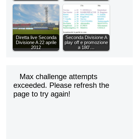
Diretta live Seconda
Seconda Divisione A
Divisione A 22 aprile
play off e promozione
2012
a 180'…