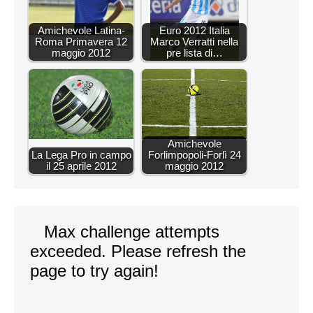
Amichevole Latina-
Euro 2012 Italia
Roma Primavera 12
Marco Verratti nella
maggio 2012
pre lista di…
Amichevole
La Lega Pro in campo
Forlimpopoli-Forlì 24
il 25 aprile 2012
maggio 2012