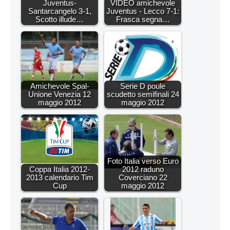
Juventus-
VIDEO amichevole
Santarcangelo 3-1,
Juventus - Lecco 7-1:
Scotto illude…
Frasca segna…
Amichevole Spal-
Serie D poule
Unione Venezia 12
scudetto semifinali 24
maggio 2012
maggio 2012
Foto Italia verso Euro
Coppa Italia 2012-
2012 raduno
2013 calendario Tim
Coverciano 22
Cup
maggio 2012