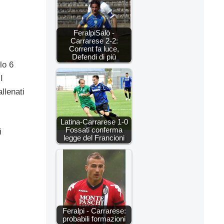
FeralpiSalò -
Carrarese 2-2:
Corrent fa luce,
Defendi di più
lo 6
I
llenati
Latina-Carrarese 1-0
Fossati conferma
i
legge del Francioni
Feralpi - Carrarese:
probabili formazioni