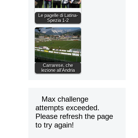
Le pagelle di Latina-
Spezia 1-2
Carrarese, che
lezione all'Andria