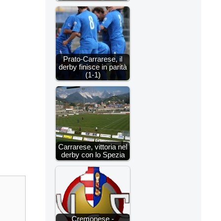
Prato-Carrarese, il
derby finisce in parità
(1-1)
Carrarese, vittoria nel
derby con lo Spezia
Cremonese -