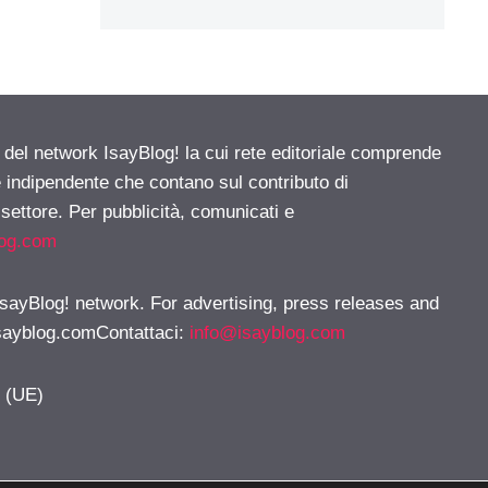
e del network IsayBlog! la cui rete editoriale comprende
e indipendente che contano sul contributo di
 settore. Per pubblicità, comunicati e
log.com
 IsayBlog! network. For advertising, press releases and
sayblog.comContattaci
:
info@isayblog.com
y (UE)