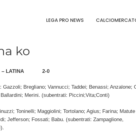
LEGA PRO NEWS
CALCIOMERCAT
na ko
E – LATINA 2-0
: Gazzoli; Bregliano; Vannucci; Taddei; Benassi; Anzalone; O
Ballardini; Merini. (subentrati: Piccini;Vita;Conti)
inuzzi; Toninelli; Maggiolini; Tortolano; Agius; Farina; Matute
i; Jefferson; Fossati; Babu. (subentrati: Zampaglione,
).