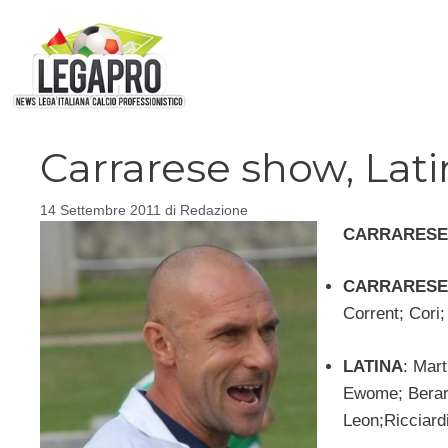
Vai
al
contenuto
Carrarese show, Lati
14 Settembre 2011
di
Redazione
CARRARES
CARRARESE
Corrent; Cori; 
LATINA
: Mart
Ewome; Berard
Leon;Ricciardi