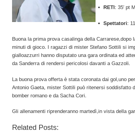
RETI
: 35′ pt 
Spettatori
: 1
Buona la prima prova casalinga della Carrarese,dopo 
minuti di gioco. I ragazzi di mister Stefano Sottili si 
gialloazzurri hanno disputato una gara ordinata ed attent
da Sanderra di rendersi pericolosi davanti a Gazzoli.
La buona prova offerta è stata coronata dai gol,uno per
Antonio Gaeta, mister Sottili può ritenersi soddisfatto 
bomber romano e da Sacha Cori.
Gli allenamenti riprenderanno martedì,in vista della g
Related Posts: