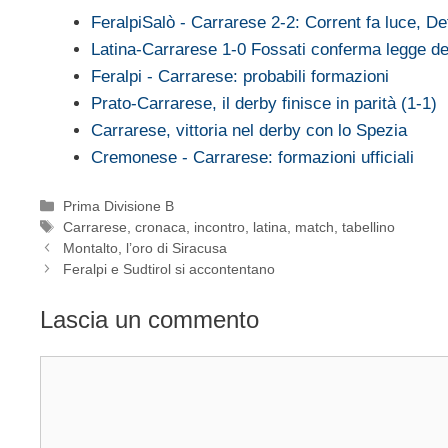
FeralpiSalò - Carrarese 2-2: Corrent fa luce, Def
Latina-Carrarese 1-0 Fossati conferma legge de
Feralpi - Carrarese: probabili formazioni
Prato-Carrarese, il derby finisce in parità (1-1)
Carrarese, vittoria nel derby con lo Spezia
Cremonese - Carrarese: formazioni ufficiali
Categorie
Prima Divisione B
Tag
Carrarese
,
cronaca
,
incontro
,
latina
,
match
,
tabellino
Montalto, l’oro di Siracusa
Feralpi e Sudtirol si accontentano
Lascia un commento
Commento