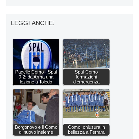
LEGGI ANCHE:
Pagelle Como - Spal
Spal-Como
0-2: da Arma una
formazioni
lezione a Toledo
d'emergenza
Borgonovo e il Como
Como, chiusura in
di nuovo insieme
bellezza a Ferrara