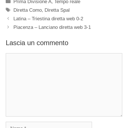
Categorie
Prima Divisione A
,
Tempo reale
Tag
Diretta Como
,
Diretta Spal
Latina – Triestina diretta web 0-2
Piacenza – Lanciano diretta web 3-1
Lascia un commento
Commento
Nome