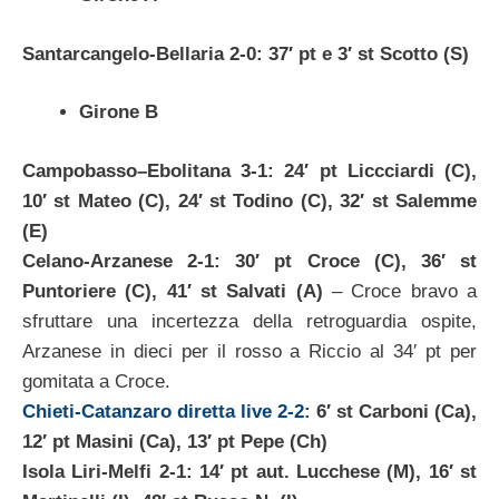
Santarcangelo-Bellaria 2-0: 37′ pt e 3′ st Scotto (S)
Girone B
Campobasso–Ebolitana 3-1: 24′ pt Liccciardi (C),
10′ st Mateo (C), 24′ st Todino (C), 32′ st Salemme
(E)
Celano-Arzanese 2-1: 30′ pt Croce (C), 36′ st
Puntoriere (C), 41′ st Salvati (A)
– Croce bravo a
sfruttare una incertezza della retroguardia ospite,
Arzanese in dieci per il rosso a Riccio al 34′ pt per
gomitata a Croce.
Chieti-Catanzaro diretta live 2-2
: 6′ st Carboni (Ca),
12′ pt Masini (Ca), 13′ pt Pepe (Ch)
Isola Liri-Melfi 2-1: 14′ pt aut. Lucchese (M), 16′ st