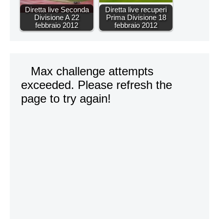
Diretta live Seconda
Diretta live recuperi
Divisione A 22
Prima Divisione 18
febbraio 2012
febbraio 2012