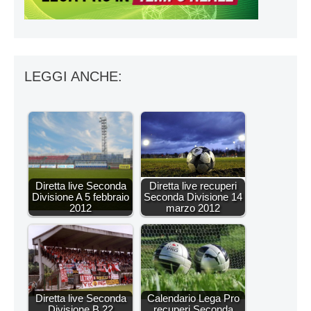
LEGGI ANCHE:
Diretta live Seconda
Diretta live recuperi
Divisione A 5 febbraio
Seconda Divisione 14
2012
marzo 2012
Diretta live Seconda
Calendario Lega Pro
Divisione B 22
recuperi Seconda