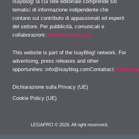
IsayBlog! la cui rete editoriale comprende siti
tematici di informazione indipendente che
contano sul contributo di appassionati ed esperti
del settore. Per pubblicità, comunicati e
collaborazioni:
info@isayblog.com
This website is part of the IsayBlog! network. For
advertising, press releases and other
opportunities:
info@isayblog.comContattaci
:
info@isa
Dichiarazione sulla Privacy (UE)
Cookie Policy (UE)
LEGAPRO © 2026. All right reserverd.