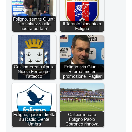
Foligno, sentite Giunti:
"La salvezza alla
Il Taranto bloccato a
nostra portata"
Foligno
Calciomercato Aprilia
Foligno, via Giunti.
Nicola Ferrari per
Ritorna mister
l'attacco
"promozione" Pagliari
Foligno, gare in diretta
Calciomercato
su Radio Gente
Foligno Paolo
Umbra
Cotroneo rinnova